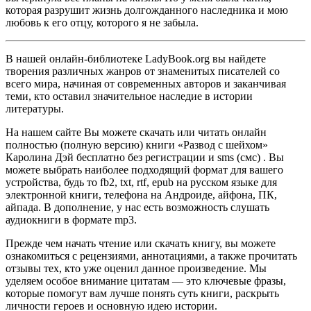
которая разрушит жизнь долгожданного наследника и мою
любовь к его отцу, которого я не забыла.
В нашей онлайн-библиотеке LadyBook.org вы найдете
творения различных жанров от знаменитых писателей со
всего мира, начиная от современных авторов и заканчивая
теми, кто оставил значительное наследие в истории
литературы.
На нашем сайте Вы можете скачать или читать онлайн
полностью (полную версию) книги «Развод с шейхом»
Каролина Дэй бесплатно без регистрации и sms (смс) . Вы
можете выбрать наиболее подходящий формат для вашего
устройства, будь то fb2, txt, rtf, epub на русском языке для
электронной книги, телефона на Андроиде, айфона, ПК,
айпада. В дополнение, у нас есть возможность слушать
аудиокниги в формате mp3.
Прежде чем начать чтение или скачать книгу, вы можете
ознакомиться с рецензиями, аннотациями, а также прочитать
отзывы тех, кто уже оценил данное произведение. Мы
уделяем особое внимание цитатам — это ключевые фразы,
которые помогут вам лучше понять суть книги, раскрыть
личности героев и основную идею истории.