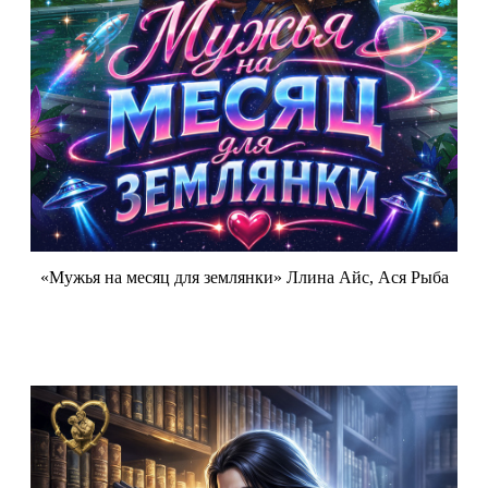
«Мужья на месяц для землянки» Ллина Айс, Ася Рыба