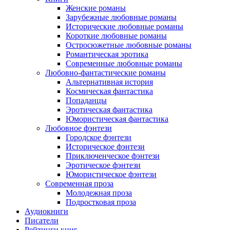
Женские романы
Зарубежные любовные романы
Исторические любовные романы
Короткие любовные романы
Остросюжетные любовные романы
Романтическая эротика
Современные любовные романы
Любовно-фантастические романы
Альтернативная история
Космическая фантастика
Попаданцы
Эротическая фантастика
Юмористическая фантастика
Любовное фэнтези
Городское фэнтези
Историческое фэнтези
Приключенческое фэнтези
Эротическое фэнтези
Юмористическое фэнтези
Современная проза
Молодежная проза
Подростковая проза
Аудиокниги
Писатели
Рейтинги книг