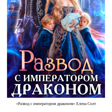
«Развод с императором драконом» Елена Солт