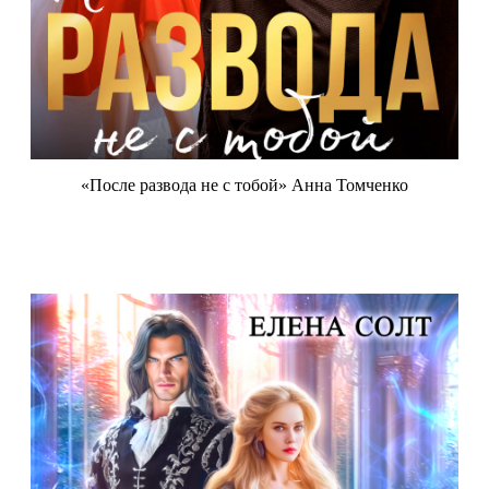
«После развода не с тобой» Анна Томченко