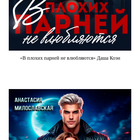
«В плохих парней не влюбляются» Даша Коэн