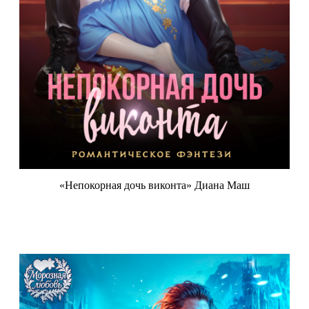
«Непокорная дочь виконта» Диана Маш