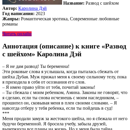
Название:
Развод с шейхом
Автор:
Каролина Дэй
Год написания:
2023
Жанры:
Романтическая эротика, Современные любовные
романы
Читать онлайн
Аннотация (описание) к книге «Развод
с шейхом» Каролина Дэй
– Я не дам развод! Ты беременна!
Эти роковые слова я услышала, когда пыталась сбежать от
шейха Дубая. Муж прижал меня к своему сильному телу, пока
я приходила в себя от осознания его слов.
– Я имею право уйти от тебя, почитай законы!
– Ты сбежала с моим ребенком, Амина. Законы не говорят, что
я сделаю, если ты снова исчезнешь с моим наследником, –
прошипел он, сковывая меня в плен своими словами. – Я
навсегда отберу у тебя ребенка, если ты пойдешь в суд!
***
Меня продали замуж за жестокого шейха, но я сбежала от него
будучи беременной. Я бросила учебу, забыла друзей,
вычеркнула все планы на жизнь. Но у меня была тайна,