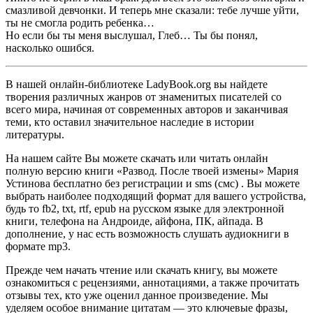
смазливой девчонки. И теперь мне сказали: тебе лучше уйти,
ты не смогла родить ребенка…
Но если бы ты меня выслушал, Глеб… Ты бы понял,
насколько ошибся.
В нашей онлайн-библиотеке LadyBook.org вы найдете
творения различных жанров от знаменитых писателей со
всего мира, начиная от современных авторов и заканчивая
теми, кто оставил значительное наследие в истории
литературы.
На нашем сайте Вы можете скачать или читать онлайн
полную версию книги «Развод. После твоей измены» Мария
Устинова бесплатно без регистрации и sms (смс) . Вы можете
выбрать наиболее подходящий формат для вашего устройства,
будь то fb2, txt, rtf, epub на русском языке для электронной
книги, телефона на Андроиде, айфона, ПК, айпада. В
дополнение, у нас есть возможность слушать аудиокниги в
формате mp3.
Прежде чем начать чтение или скачать книгу, вы можете
ознакомиться с рецензиями, аннотациями, а также прочитать
отзывы тех, кто уже оценил данное произведение. Мы
уделяем особое внимание цитатам — это ключевые фразы,