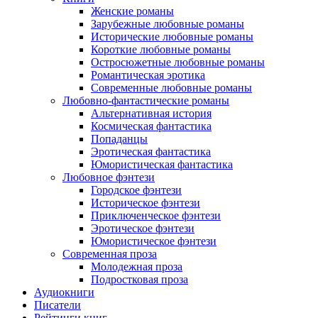
Женские романы
Зарубежные любовные романы
Исторические любовные романы
Короткие любовные романы
Остросюжетные любовные романы
Романтическая эротика
Современные любовные романы
Любовно-фантастические романы
Альтернативная история
Космическая фантастика
Попаданцы
Эротическая фантастика
Юмористическая фантастика
Любовное фэнтези
Городское фэнтези
Историческое фэнтези
Приключенческое фэнтези
Эротическое фэнтези
Юмористическое фэнтези
Современная проза
Молодежная проза
Подростковая проза
Аудиокниги
Писатели
Рейтинги книг