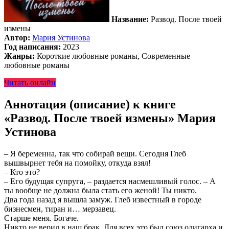
Название:
Развод. После твоей
измены
Автор:
Мария Устинова
Год написания:
2023
Жанры:
Короткие любовные романы, Современные
любовные романы
Читать онлайн
Аннотация (описание) к книге
«Развод. После твоей измены» Мария
Устинова
– Я беременна, так что собирай вещи. Сегодня Глеб
вышвырнет тебя на помойку, откуда взял!
– Кто это?
– Его будущая супруга, – раздается насмешливый голос. – А
ты вообще не должна была стать его женой! Ты никто.
Два года назад я вышла замуж. Глеб известный в городе
бизнесмен, тиран и… мерзавец.
Старше меня. Богаче.
Никто не верил в наш брак. Для всех это был союз олигарха и