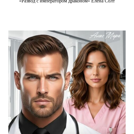
«Развод с императором драконом» Елена Солт