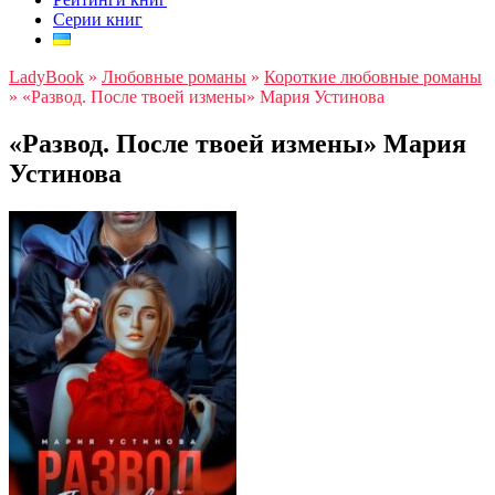
Серии книг
LadyBook
»
Любовные романы
»
Короткие любовные романы
»
«Развод. После твоей измены» Мария Устинова
«Развод. После твоей измены» Мария
Устинова