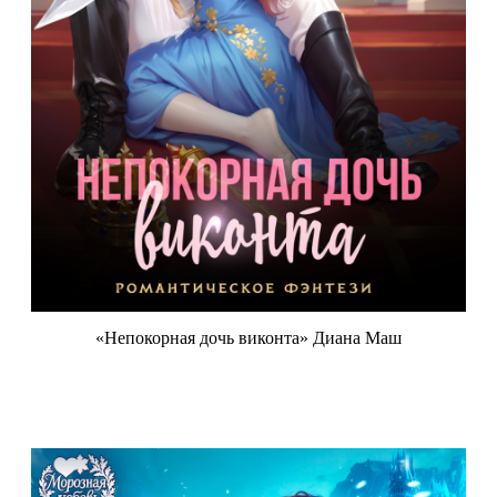
«Непокорная дочь виконта» Диана Маш