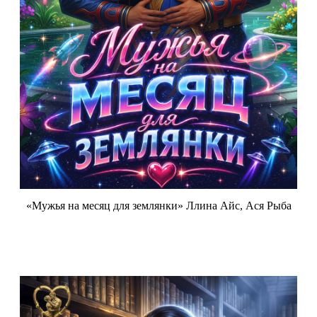
«Мужья на месяц для землянки» Ллина Айс, Ася Рыба