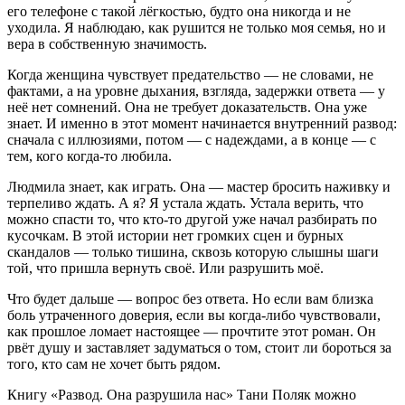
его телефоне с такой лёгкостью, будто она никогда и не
уходила. Я наблюдаю, как рушится не только моя семья, но и
вера в собственную значимость.
Когда женщина чувствует предательство — не словами, не
фактами, а на уровне дыхания, взгляда, задержки ответа — у
неё нет сомнений. Она не требует доказательств. Она уже
знает. И именно в этот момент начинается внутренний развод:
сначала с иллюзиями, потом — с надеждами, а в конце — с
тем, кого когда-то любила.
Людмила знает, как играть. Она — мастер бросить наживку и
терпеливо ждать. А я? Я устала ждать. Устала верить, что
можно спасти то, что кто-то другой уже начал разбирать по
кусочкам. В этой истории нет громких сцен и бурных
скандалов — только тишина, сквозь которую слышны шаги
той, что пришла вернуть своё. Или разрушить моё.
Что будет дальше — вопрос без ответа. Но если вам близка
боль утраченного доверия, если вы когда-либо чувствовали,
как прошлое ломает настоящее — прочтите этот роман. Он
рвёт душу и заставляет задуматься о том, стоит ли бороться за
того, кто сам не хочет быть рядом.
Книгу «Развод. Она разрушила нас» Тани Поляк можно