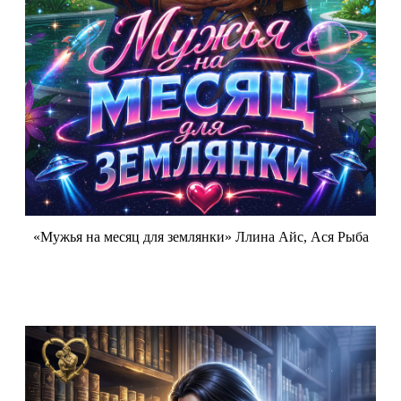
«Мужья на месяц для землянки» Ллина Айс, Ася Рыба