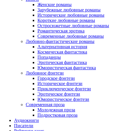
Женские романы
Зарубежные любовные романы
Исторические любовные романы
Короткие любовные романы
Остросюжетные любовные романы
Романтическая эротика
Современные любовные романы
Любовно-фантастические романы
Альтернативная история
Космическая фантастика
Попаданцы
Эротическая фантастика
Юмористическая фантастика
Любовное фэнтези
Городское фэнтези
Историческое фэнтези
Приключенческое фэнтези
Эротическое фэнтези
Юмористическое фэнтези
Современная проза
Молодежная проза
Подростковая проза
Аудиокниги
Писатели
Рейтинги книг