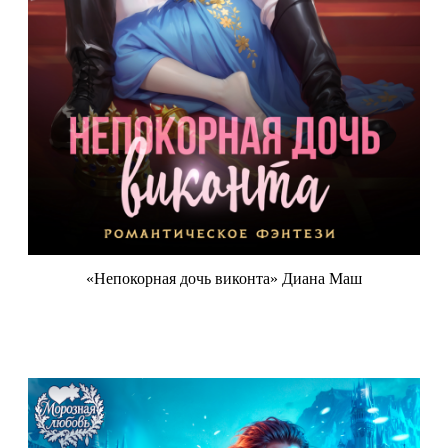
«Непокорная дочь виконта» Диана Маш