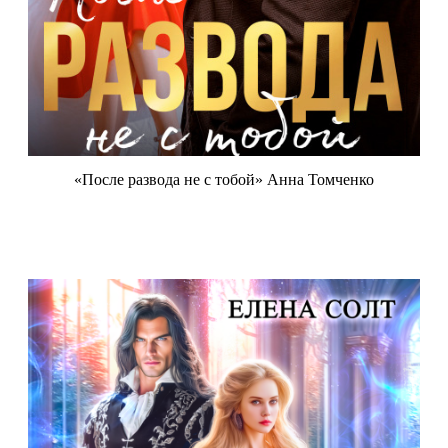
«После развода не с тобой» Анна Томченко