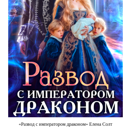
«Развод с императором драконом» Елена Солт