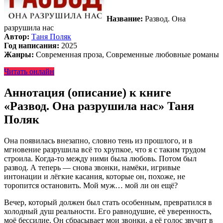
Название:
Развод. Она
разрушила нас
Автор:
Таня Поляк
Год написания:
2025
Жанры:
Современная проза, Современные любовные романы
Читать онлайн
Аннотация (описание) к книге
«Развод. Она разрушила нас» Таня
Поляк
Она появилась внезапно, словно тень из прошлого, и в
мгновение разрушила всё то хрупкое, что я с таким трудом
строила. Когда-то между ними была любовь. Потом был
развод. А теперь — снова звонки, намёки, игривые
интонации и лёгкие касания, которые он, похоже, не
торопится остановить. Мой муж… мой ли он ещё?
Вечер, который должен был стать особенным, превратился в
холодный душ реальности. Его равнодушие, её уверенность,
моё бессилие. Он сбрасывает мои звонки, а её голос звучит в