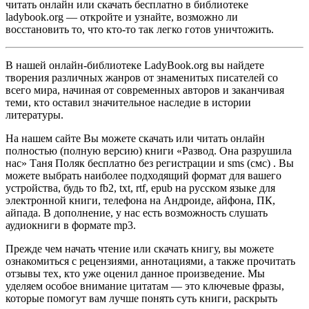
читать онлайн или скачать бесплатно в библиотеке
ladybook.org — откройте и узнайте, возможно ли
восстановить то, что кто-то так легко готов уничтожить.
В нашей онлайн-библиотеке LadyBook.org вы найдете
творения различных жанров от знаменитых писателей со
всего мира, начиная от современных авторов и заканчивая
теми, кто оставил значительное наследие в истории
литературы.
На нашем сайте Вы можете скачать или читать онлайн
полностью (полную версию) книги «Развод. Она разрушила
нас» Таня Поляк бесплатно без регистрации и sms (смс) . Вы
можете выбрать наиболее подходящий формат для вашего
устройства, будь то fb2, txt, rtf, epub на русском языке для
электронной книги, телефона на Андроиде, айфона, ПК,
айпада. В дополнение, у нас есть возможность слушать
аудиокниги в формате mp3.
Прежде чем начать чтение или скачать книгу, вы можете
ознакомиться с рецензиями, аннотациями, а также прочитать
отзывы тех, кто уже оценил данное произведение. Мы
уделяем особое внимание цитатам — это ключевые фразы,
которые помогут вам лучше понять суть книги, раскрыть