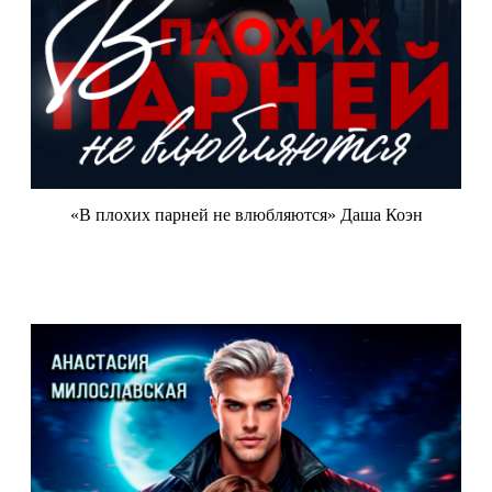
«В плохих парней не влюбляются» Даша Коэн