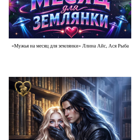
«Мужья на месяц для землянки» Ллина Айс, Ася Рыба