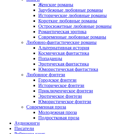
Женские романы
Зарубежные любовные романы
Исторические любовные романы
Короткие любовные романы
Остросюжетные любовные романы
Романтическая эротика
Современные любовные романы
Любовно-фантастические романы
Альтернативная история
Космическая фантастика
Попаданцы
Эротическая фантастика
Юмористическая фантастика
Любовное фэнтези
Городское фэнтези
Историческое фэнтези
Приключенческое фэнтези
Эротическое фэнтези
Юмористическое фэнтези
Современная проза
Молодежная проза
Подростковая проза
Аудиокниги
Писатели
Рейтинги книг