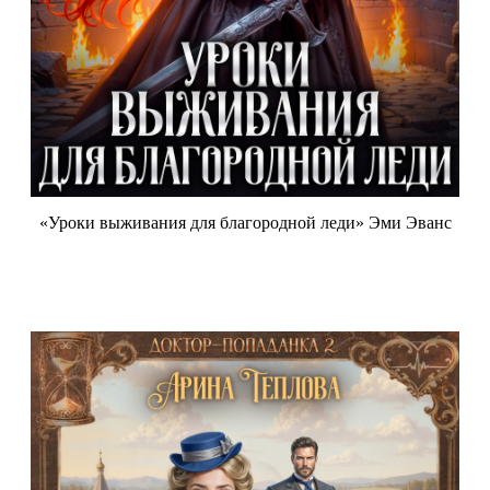
«Уроки выживания для благородной леди» Эми Эванс