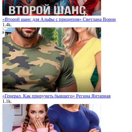
«Второй шанс для Альфы с прицепом» Светлана Ворон
1.4k.
«Генерал. Как приручить бывшего» Регина Янтарная
1.1k.