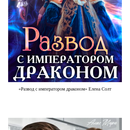
«Развод с императором драконом» Елена Солт