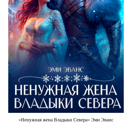
«Ненужная жена Владыки Севера» Эми Эванс