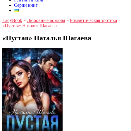
Серии книг
LadyBook
»
Любовные романы
»
Романтическая эротика
»
«Пустая» Наталья Шагаева
«Пустая» Наталья Шагаева