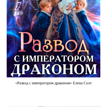
«Развод с императором драконом» Елена Солт