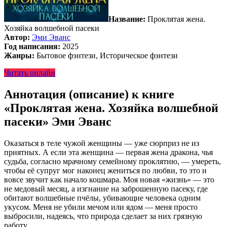
Название:
Проклятая жена.
Хозяйка волшебной пасеки
Автор:
Эми Эванс
Год написания:
2025
Жанры:
Бытовое фэнтези, Историческое фэнтези
Читать онлайн
Аннотация (описание) к книге
«Проклятая жена. Хозяйка волшебной
пасеки» Эми Эванс
Оказаться в теле чужой женщины — уже сюрприз не из
приятных. А если эта женщина — первая жена дракона, чья
судьба, согласно мрачному семейному проклятию, — умереть,
чтобы её супруг мог наконец жениться по любви, то это и
вовсе звучит как начало кошмара. Моя новая «жизнь» — это
не медовый месяц, а изгнание на заброшенную пасеку, где
обитают волшебные пчёлы, убивающие человека одним
укусом. Меня не убили мечом или ядом — меня просто
выбросили, надеясь, что природа сделает за них грязную
работу.