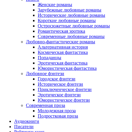
Женские романы
Зарубежные любовные романы
Исторические любовные романы
Короткие любовные романы
Остросюжетные любовные романы
Романтическая эротика
Современные любовные романы
Любовно-фантастические романы
Альтернативная история
Космическая фантастика
Попаданцы
Эротическая фантастика
Юмористическая фантастика
Любовное фэнтези
Городское фэнтези
Историческое фэнтези
Приключенческое фэнтези
Эротическое фэнтези
Юмористическое фэнтези
Современная проза
Молодежная проза
Подростковая проза
Аудиокниги
Писатели
Рейтинги книг