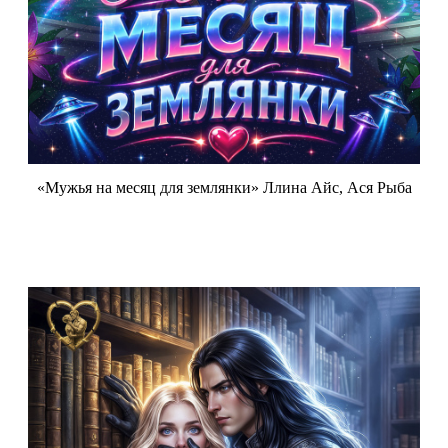
«Мужья на месяц для землянки» Ллина Айс, Ася Рыба