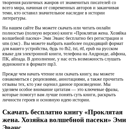
творения различных жанров от знаменитых писателей со
всего мира, начиная от современных авторов и заканчивая
теми, кто оставил значительное наследие в истории
литературы.
На нашем сайте Вы можете скачать или читать онлайн
полностью (полную версию) книги «Проклятая жена. Хозяйка
волшебной пасеки» Эми Эванс бесплатно без регистрации и
sms (смс) . Вы можете выбрать наиболее подходящий формат
для вашего устройства, будь то fb2, txt, rtf, epub на русском
языке для электронной книги, телефона на Андроиде, айфона,
ПК, айпада. В дополнение, у нас есть возможность слушать
аудиокниги в формате mp3.
Прежде чем начать чтение или скачать книгу, вы можете
ознакомиться с рецензиями, аннотациями, а также прочитать
отзывы тех, кто уже оценил данное произведение. Мы
уделяем особое внимание цитатам — это ключевые фразы,
которые помогут вам лучше понять суть книги, раскрыть
личности героев и основную идею истории.
Скачать бесплатно книгу «Проклятая
жена. Хозяйка волшебной пасеки» Эми
Эванс