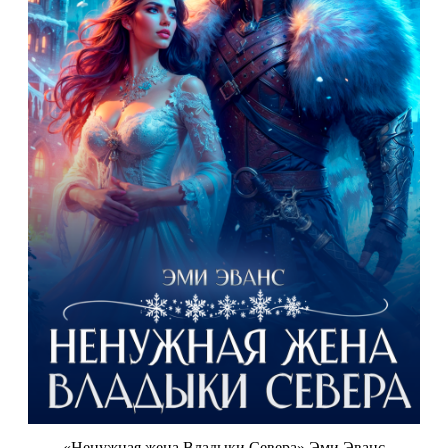
«Ненужная жена Владыки Севера» Эми Эванс