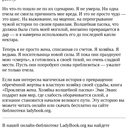
Но что-то пошло не по их сценарию. Я не умерла. Ни одна
пчела не смогла причинить мне вреда. И это не просто чудо —
это шанс. На выживание, на мщение, на переигрывание
чужой истории по своим правилам. Волшебная пасека, что
должна была стать моей могилой, внезапно превращается в
дар — и я намерена использовать его до последней капли
нектара.
Теперь я не просто жена, списанная со счетов. Я хозяйка. Я
ведьма. Я носительница новой силы. И пока они празднуют
мою «смерть», я готовлюсь к своей тихой, но очень сладкой
мести. Пусть они попробуют снова приблизиться — ужалит
не только пчела.
Если вам интересна магическая история о превращении
обречённой жертвы в властную хозяйку своей судьбы, книга
«Проклятая жена. Хозяйка волшебной пасеки» Эми Эванс
подарит вам мир, где слабость оборачивается силой, а
изгнание становится началом великого пути. Эту историю вы
можете читать онлайн или скачать бесплатно на сайте
библиотеки ladybook.org.
В нашей онлайн-библиотеке LadyBook.org вы найдете