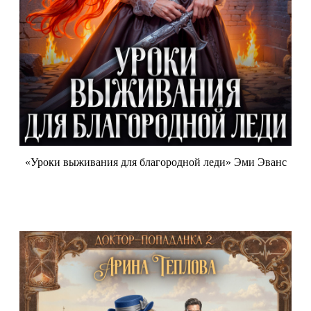
«Уроки выживания для благородной леди» Эми Эванс