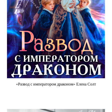
«Развод с императором драконом» Елена Солт