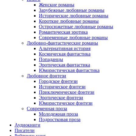
Женские романы
Зарубежные любовные романы
Исторические любовные романы
Короткие любовные романы
Остросюжетные любовные романы
Романтическая эротика
Современные любовные романы
Любовно-фантастические романы
Альтернативная история
Космическая фантастика
Попаданцы
Эротическая фантастика
Юмористическая фантастика
Любовное фэнтези
Городское фэнтези
Историческое фэнтези
Приключенческое фэнтези
Эротическое фэнтези
Юмористическое фэнтези
Современная проза
Молодежная проза
Подростковая проза
Аудиокниги
Писатели
Рейтинги книг