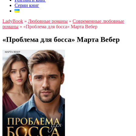
Серии книг
LadyBook
»
Любовные романы
»
Современные любовные
романы
»
«Проблема для босса» Марта Вебер
«Проблема для босса» Марта Вебер