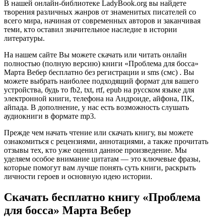
В нашей онлайн-библиотеке LadyBook.org вы найдете
творения различных жанров от знаменитых писателей со
всего мира, начиная от современных авторов и заканчивая
теми, кто оставил значительное наследие в истории
литературы.
На нашем сайте Вы можете скачать или читать онлайн
полностью (полную версию) книги «Проблема для босса»
Марта Вебер бесплатно без регистрации и sms (смс) . Вы
можете выбрать наиболее подходящий формат для вашего
устройства, будь то fb2, txt, rtf, epub на русском языке для
электронной книги, телефона на Андроиде, айфона, ПК,
айпада. В дополнение, у нас есть возможность слушать
аудиокниги в формате mp3.
Прежде чем начать чтение или скачать книгу, вы можете
ознакомиться с рецензиями, аннотациями, а также прочитать
отзывы тех, кто уже оценил данное произведение. Мы
уделяем особое внимание цитатам — это ключевые фразы,
которые помогут вам лучше понять суть книги, раскрыть
личности героев и основную идею истории.
Скачать бесплатно книгу «Проблема
для босса» Марта Вебер