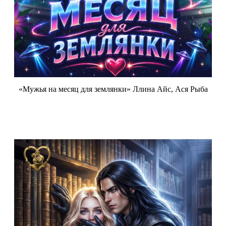
«Мужья на месяц для землянки» Ллина Айс, Ася Рыба