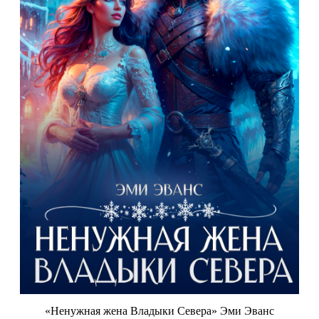
«Ненужная жена Владыки Севера» Эми Эванс