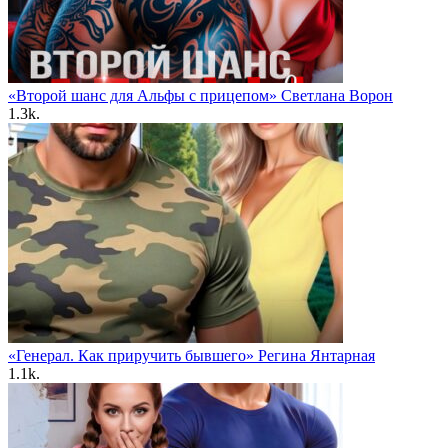
«Второй шанс для Альфы с прицепом» Светлана Ворон
1.3k.
«Генерал. Как приручить бывшего» Регина Янтарная
1.1k.