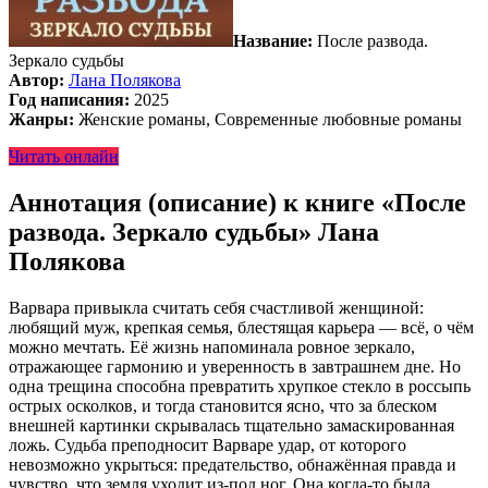
Название:
После развода.
Зеркало судьбы
Автор:
Лана Полякова
Год написания:
2025
Жанры:
Женские романы, Современные любовные романы
Читать онлайн
Аннотация (описание) к книге «После
развода. Зеркало судьбы» Лана
Полякова
Варвара привыкла считать себя счастливой женщиной:
любящий муж, крепкая семья, блестящая карьера — всё, о чём
можно мечтать. Её жизнь напоминала ровное зеркало,
отражающее гармонию и уверенность в завтрашнем дне. Но
одна трещина способна превратить хрупкое стекло в россыпь
острых осколков, и тогда становится ясно, что за блеском
внешней картинки скрывалась тщательно замаскированная
ложь. Судьба преподносит Варваре удар, от которого
невозможно укрыться: предательство, обнажённая правда и
чувство, что земля уходит из-под ног. Она когда-то была