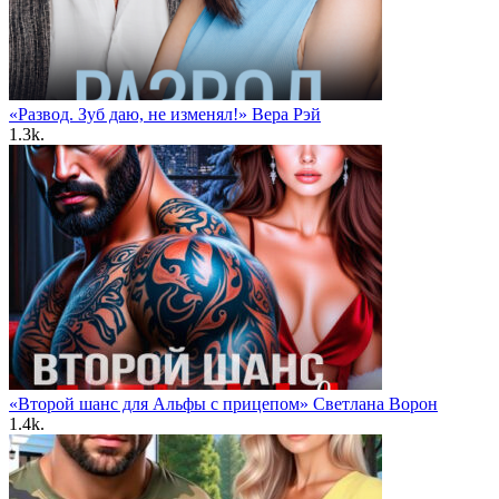
«Развод. Зуб даю, не изменял!» Вера Рэй
1.3k.
«Второй шанс для Альфы с прицепом» Светлана Ворон
1.4k.