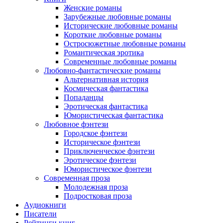
Женские романы
Зарубежные любовные романы
Исторические любовные романы
Короткие любовные романы
Остросюжетные любовные романы
Романтическая эротика
Современные любовные романы
Любовно-фантастические романы
Альтернативная история
Космическая фантастика
Попаданцы
Эротическая фантастика
Юмористическая фантастика
Любовное фэнтези
Городское фэнтези
Историческое фэнтези
Приключенческое фэнтези
Эротическое фэнтези
Юмористическое фэнтези
Современная проза
Молодежная проза
Подростковая проза
Аудиокниги
Писатели
Рейтинги книг