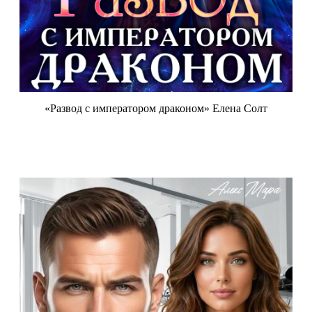
«Развод с императором драконом» Елена Солт