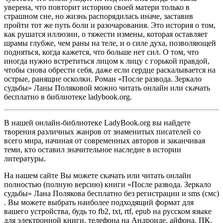
уверена, что повторит историю своей матери только в
страшном сне, но жизнь распорядилась иначе, заставив
пройти тот же путь боли и разочарования. Это история о том,
как рушатся иллюзии, о тяжести измены, которая оставляет
шрамы глубже, чем раны на теле, и о силе духа, позволяющей
подняться, когда кажется, что больше нет сил. О том, что
иногда нужно встретиться лицом к лицу с горькой правдой,
чтобы снова обрести себя, даже если сердце раскалывается на
острые, ранящие осколки. Роман «После развода. Зеркало
судьбы» Ланы Поляковой можно читать онлайн или скачать
бесплатно в библиотеке ladybook.org.
В нашей онлайн-библиотеке LadyBook.org вы найдете
творения различных жанров от знаменитых писателей со
всего мира, начиная от современных авторов и заканчивая
теми, кто оставил значительное наследие в истории
литературы.
На нашем сайте Вы можете скачать или читать онлайн
полностью (полную версию) книги «После развода. Зеркало
судьбы» Лана Полякова бесплатно без регистрации и sms (смс)
. Вы можете выбрать наиболее подходящий формат для
вашего устройства, будь то fb2, txt, rtf, epub на русском языке
для электронной книги, телефона на Андроиде, айфона, ПК,