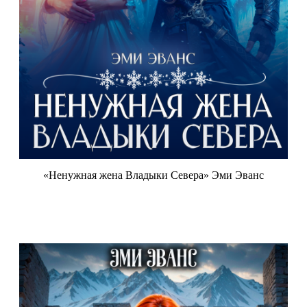
«Ненужная жена Владыки Севера» Эми Эванс