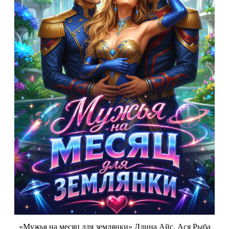
«Мужья на месяц для землянки» Ллина Айс, Ася Рыба