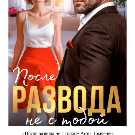
«После развода не с тобой» Анна Томченко