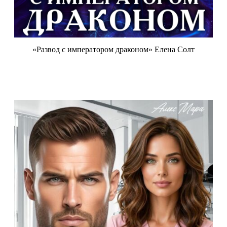
«Развод с императором драконом» Елена Солт