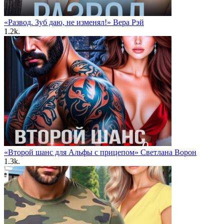
«Развод. Зуб даю, не изменял!» Вера Рэй
1.2k.
«Второй шанс для Альфы с прицепом» Светлана Ворон
1.3k.