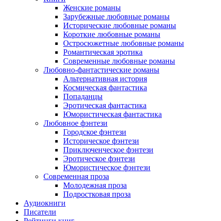
Женские романы
Зарубежные любовные романы
Исторические любовные романы
Короткие любовные романы
Остросюжетные любовные романы
Романтическая эротика
Современные любовные романы
Любовно-фантастические романы
Альтернативная история
Космическая фантастика
Попаданцы
Эротическая фантастика
Юмористическая фантастика
Любовное фэнтези
Городское фэнтези
Историческое фэнтези
Приключенческое фэнтези
Эротическое фэнтези
Юмористическое фэнтези
Современная проза
Молодежная проза
Подростковая проза
Аудиокниги
Писатели
Рейтинги книг