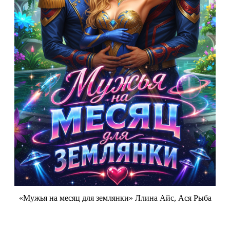
«Мужья на месяц для землянки» Ллина Айс, Ася Рыба