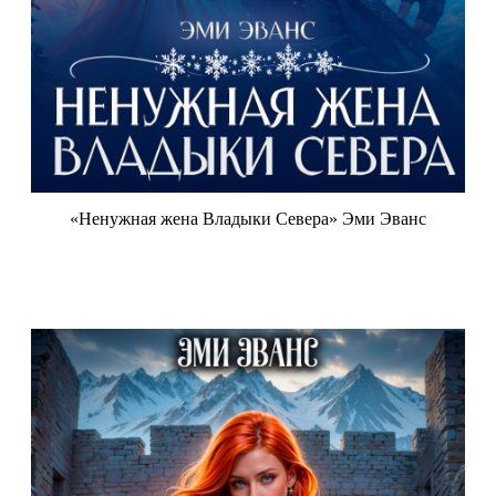
«Ненужная жена Владыки Севера» Эми Эванс