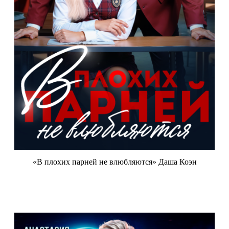
«В плохих парней не влюбляются» Даша Коэн