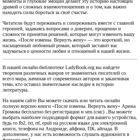
моменты и глубокие эмоции делают эту историю настоящей
драмой о сложных взаимоотношениях и о том, как важно
находить силы бороться за своё счастье.
Читатели будут переживать и сопереживать вместе с главной
героиней, задаваясь вопросами о доверии, прощении и
сложности принятия решений, которые могут изменить вашу
жизнь. «После измены. Вернуть жену» — это короткий, но
насыщенный любовный роман, который заставит вас
задуматься о ценности любви и отношений в нашей жизни.
В нашей онлайн-библиотеке LadyBook.org вы найдете
творения различных жанров от знаменитых писателей со
всего мира, начиная от современных авторов и заканчивая
теми, кто оставил значительное наследие в истории
литературы.
На нашем сайте Вы можете скачать или читать онлайн
полную версию книги «После измены. Вернуть жену» Арина
Громова бесплатно без регистрации и sms (смс) . Вы можете
выбрать наиболее подходящий формат для вашего устройства,
будь то fb2, txt, rtf, epub на русском языке для электронной
книги, телефона на Андроиде, айфона, ПК, айпада. В
дополнение, у нас есть возможность слушать аудиокниги в
формате mp3.