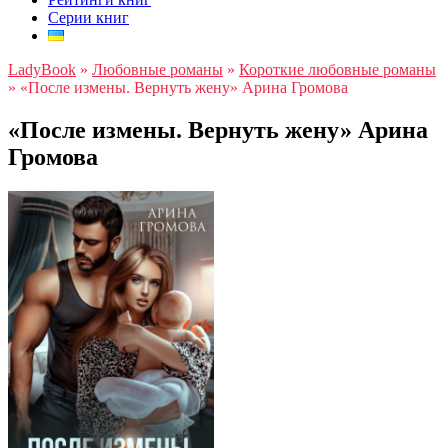
Серии книг
LadyBook
»
Любовные романы
»
Короткие любовные романы
»
«После измены. Вернуть жену» Арина Громова
«После измены. Вернуть жену» Арина
Громова