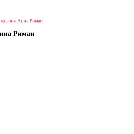
к жизни» Анна Риман
Анна Риман