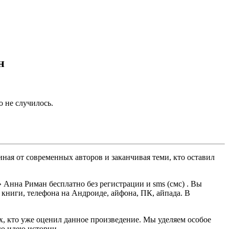
н
о не случилось.
ная от современных авторов и заканчивая теми, кто оставил
Анна Риман бесплатно без регистрации и sms (смс) . Вы
й книги, телефона на Андроиде, айфона, ПК, айпада. В
ех, кто уже оценил данное произведение. Мы уделяем особое
ую идею истории.