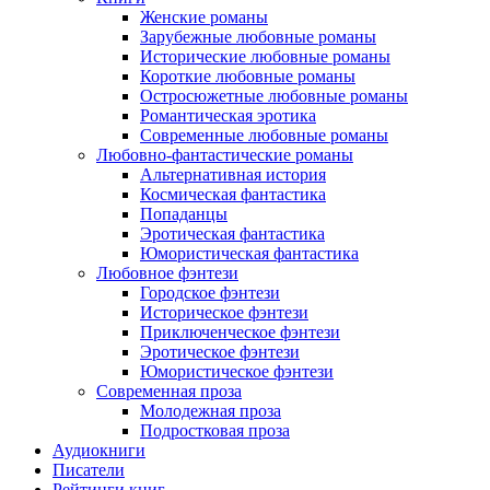
Женские романы
Зарубежные любовные романы
Исторические любовные романы
Короткие любовные романы
Остросюжетные любовные романы
Романтическая эротика
Современные любовные романы
Любовно-фантастические романы
Альтернативная история
Космическая фантастика
Попаданцы
Эротическая фантастика
Юмористическая фантастика
Любовное фэнтези
Городское фэнтези
Историческое фэнтези
Приключенческое фэнтези
Эротическое фэнтези
Юмористическое фэнтези
Современная проза
Молодежная проза
Подростковая проза
Аудиокниги
Писатели
Рейтинги книг