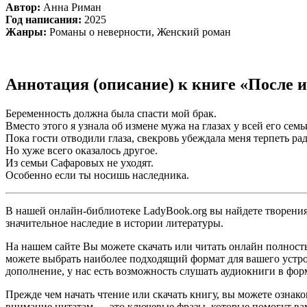
Автор:
Анна Риман
Год написания:
2025
Жанры:
Романы о неверности, Женский роман
Аннотация (описание) к книге «После 
Беременность должна была спасти мой брак.
Вместо этого я узнала об измене мужа на глазах у всей его семь
Пока гости отводили глаза, свекровь убеждала меня терпеть ра
Но хуже всего оказалось другое.
Из семьи Сафаровых не уходят.
Особенно если ты носишь наследника.
В нашей онлайн-библиотеке LadyBook.org вы найдете творения 
значительное наследие в истории литературы.
На нашем сайте Вы можете скачать или читать онлайн полност
можете выбрать наиболее подходящий формат для вашего устройст
дополнение, у нас есть возможность слушать аудиокниги в фор
Прежде чем начать чтение или скачать книгу, вы можете ознак
внимание цитатам — это ключевые фразы, которые помогут вам