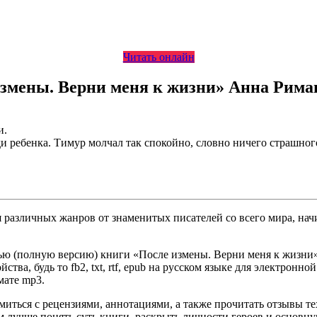
Читать онлайн
измены. Верни меня к жизни» Анна Рима
и.
ди ребенка. Тимур молчал так спокойно, словно ничего страшног
различных жанров от знаменитых писателей со всего мира, начи
ью (полную версию) книги «После измены. Верни меня к жизни» 
ва, будь то fb2, txt, rtf, epub на русском языке для электронно
мате mp3.
омиться с рецензиями, аннотациями, а также прочитать отзывы т
 лучше понять суть книги, раскрыть личности героев и основн