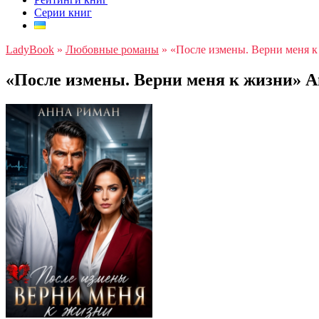
Серии книг
LadyBook
»
Любовные романы
»
«После измены. Верни меня 
«После измены. Верни меня к жизни» 