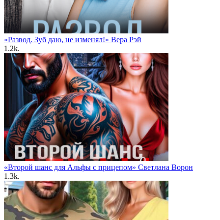
«Развод. Зуб даю, не изменял!» Вера Рэй
1.2k.
«Второй шанс для Альфы с прицепом» Светлана Ворон
1.3k.