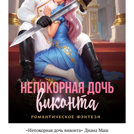
«Непокорная дочь виконта» Диана Маш