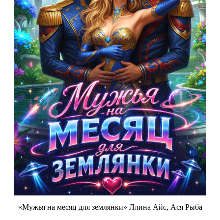
«Мужья на месяц для землянки» Ллина Айс, Ася Рыба