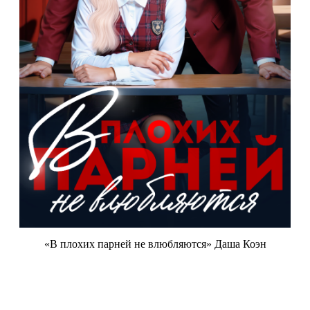
«В плохих парней не влюбляются» Даша Коэн