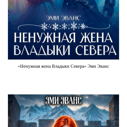
«Ненужная жена Владыки Севера» Эми Эванс