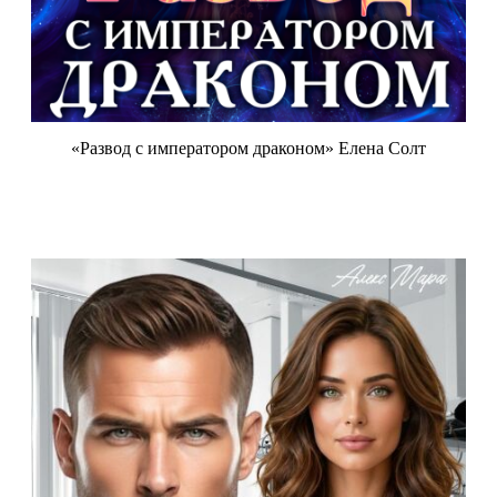
«Развод с императором драконом» Елена Солт