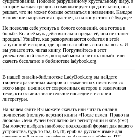
существования. Подобно разрушенному хрустальному шару, в
котором каждая трещина символизирует предательство, она
решает, что не может больше оставаться в неведении. Каждое
мгновение напряжения нарастает, и на кону стоит её будущее.
Не позволяя себе утонуть в болоте сомнений, она готова к
борьбе. Если её муж действительно предал её, она не станет
прощать! Узнайте, как разворачиваются события в этой
запутанной истории, где право на любовь стоит на весах. И
вы узнаете это, читая книгу. Погружайтесь в этот
увлекательный сюжет, который можно читать онлайн или
скачать бесплатно в библиотеке ladybook.org.
В нашей онлайн-библиотеке LadyBook.org вы найдете
творения различных жанров от знаменитых писателей со
всего мира, начиная от современных авторов и заканчивая
теми, кто оставил значительное наследие в истории
литературы.
На нашем сайте Вы можете скачать или читать онлайн
полностью (полную версию) книги «После измен. Право на
любовь» Лена Ручей бесплатно без регистрации и sms (смс) .
Вы можете выбрать наиболее подходящий формат для вашего
устройства, будь то fb2, txt, rtf, epub на русском языке для
электронной книги, телефона на Андроиде, айфона, ПК,