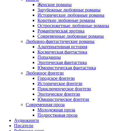
Женские романы
Зарубежные любовные романы
Исторические любовные романы
Короткие любовные романы
Остросюжетные любовные романы
Романтическая эротика
Современные любовные романы
Любовно-фантастические романы
Альтернативная история
Космическая фантастика
Попаданцы
Эротическая фантастика
Юмористическая фантастика
Любовное фэнтези
Городское фэнтези
Историческое фэнтези
Приключенческое фэнтези
Эротическое фэнтези
Юмористическое фэнтези
Современная проза
Молодежная проза
Подростковая проза
Аудиокниги
Писатели
Рейтинги книг