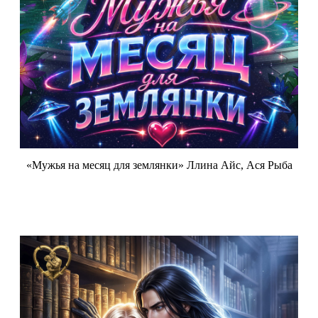
«Мужья на месяц для землянки» Ллина Айс, Ася Рыба