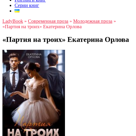
Серии книг
LadyBook
»
Современная проза
»
Молодежная проза
»
«Партия на троих» Екатерина Орлова
«Партия на троих» Екатерина Орлова