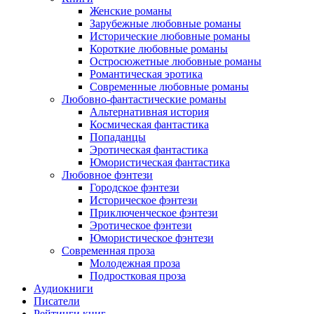
Женские романы
Зарубежные любовные романы
Исторические любовные романы
Короткие любовные романы
Остросюжетные любовные романы
Романтическая эротика
Современные любовные романы
Любовно-фантастические романы
Альтернативная история
Космическая фантастика
Попаданцы
Эротическая фантастика
Юмористическая фантастика
Любовное фэнтези
Городское фэнтези
Историческое фэнтези
Приключенческое фэнтези
Эротическое фэнтези
Юмористическое фэнтези
Современная проза
Молодежная проза
Подростковая проза
Аудиокниги
Писатели
Рейтинги книг