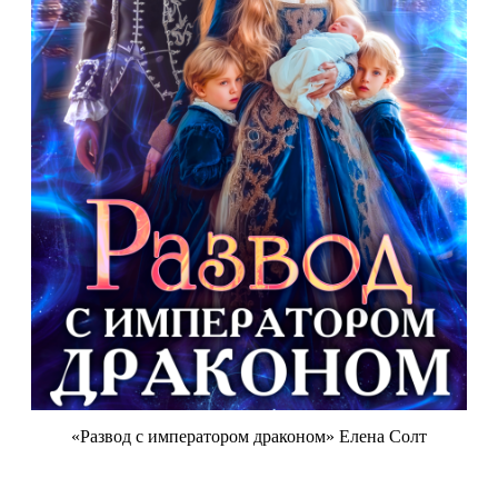
«Развод с императором драконом» Елена Солт