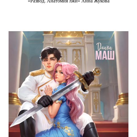
«Развод. Анатомия лжи» Анна Жукова