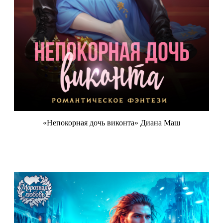
«Непокорная дочь виконта» Диана Маш