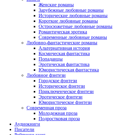
Женские романы
Зарубежные любовные романы
Исторические любовные романы
Короткие любовные романы
Остросюжетные любовные романы
Романтическая эротика
Современные любовные романы
Любовно-фантастические романы
Альтернативная история
Космическая фантастика
Попаданцы
Эротическая фантастика
Юмористическая фантастика
Любовное фэнтези
Городское фэнтези
Историческое фэнтези
Приключенческое фэнтези
Эротическое фэнтези
Юмористическое фэнтези
Современная проза
Молодежная проза
Подростковая проза
Аудиокниги
Писатели
Рейтинги книг