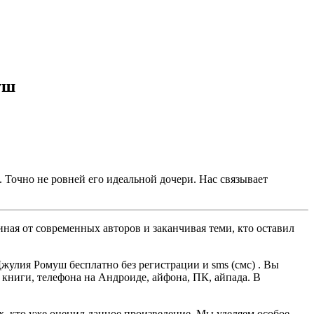
уш
. Точно не ровней его идеальной дочери. Нас связывает
ная от современных авторов и заканчивая теми, кто оставил
жулия Ромуш бесплатно без регистрации и sms (смс) . Вы
й книги, телефона на Андроиде, айфона, ПК, айпада. В
ех, кто уже оценил данное произведение. Мы уделяем особое