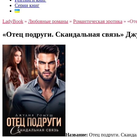
Серии книг
LadyBook
»
Любовные романы
»
Романтическая эротика
»
«Оте
«Отец подруги. Скандальная связь» Д
Название:
Отец подруги. Скандал