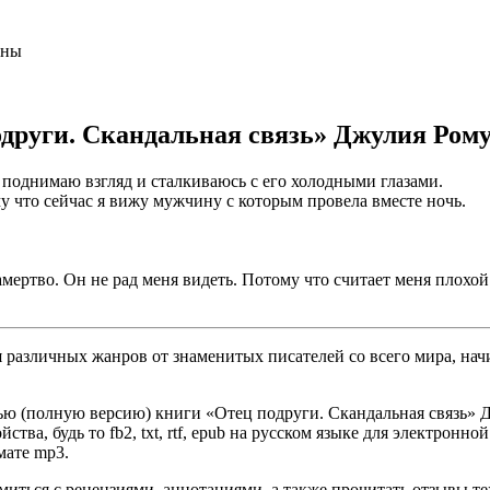
аны
одруги. Скандальная связь» Джулия Ром
я поднимаю взгляд и сталкиваюсь с его холодными глазами.
 что сейчас я вижу мужчину с которым провела вместе ночь.
амертво. Он не рад меня видеть. Потому что считает меня плохой
различных жанров от знаменитых писателей со всего мира, начи
ью (полную версию) книги «Отец подруги. Скандальная связь» Д
ва, будь то fb2, txt, rtf, epub на русском языке для электронно
мате mp3.
омиться с рецензиями, аннотациями, а также прочитать отзывы т