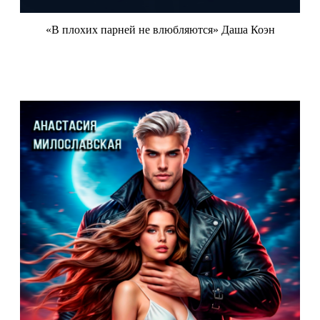
«В плохих парней не влюбляются» Даша Коэн