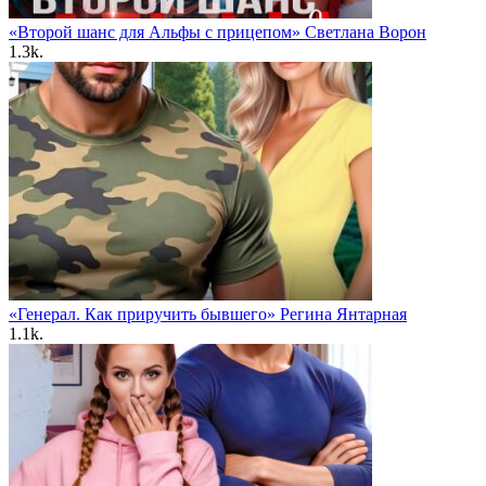
«Второй шанс для Альфы с прицепом» Светлана Ворон
1.3k.
«Генерал. Как приручить бывшего» Регина Янтарная
1.1k.