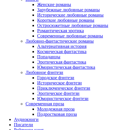
Женские романы
Зарубежные любовные романы
Исторические любовные романы
Короткие любовные романы
Остросюжетные любовные романы
Романтическая эротика
Современные любовные романы
Любовно-фантастические романы
Альтернативная история
Космическая фантастика
Попаданцы
Эротическая фантастика
Юмористическая фантастика
Любовное фэнтези
Городское фэнтези
Историческое фэнтези
Приключенческое фэнтези
Эротическое фэнтези
Юмористическое фэнтези
Современная проза
Молодежная проза
Подростковая проза
Аудиокниги
Писатели
Рейтинги книг