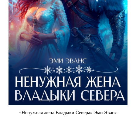
«Ненужная жена Владыки Севера» Эми Эванс