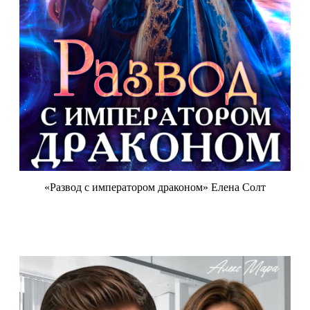
«Развод с императором драконом» Елена Солт