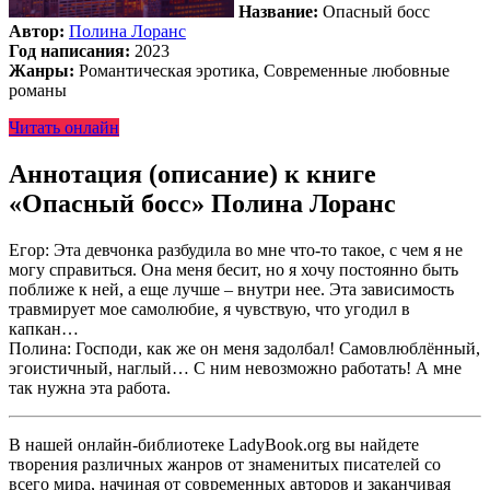
Название:
Опасный босс
Автор:
Полина Лоранс
Год написания:
2023
Жанры:
Романтическая эротика, Современные любовные
романы
Читать онлайн
Аннотация (описание) к книге
«Опасный босс» Полина Лоранс
Егор: Эта девчонка разбудила во мне что-то такое, с чем я не
могу справиться. Она меня бесит, но я хочу постоянно быть
поближе к ней, а еще лучше – внутри нее. Эта зависимость
травмирует мое самолюбие, я чувствую, что угодил в
капкан…
Полина: Господи, как же он меня задолбал! Самовлюблённый,
эгоистичный, наглый… С ним невозможно работать! А мне
так нужна эта работа.
В нашей онлайн-библиотеке LadyBook.org вы найдете
творения различных жанров от знаменитых писателей со
всего мира, начиная от современных авторов и заканчивая