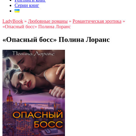
Серии книг
LadyBook
»
Любовные романы
»
Романтическая эротика
»
«Опасный босс» Полина Лоранс
«Опасный босс» Полина Лоранс