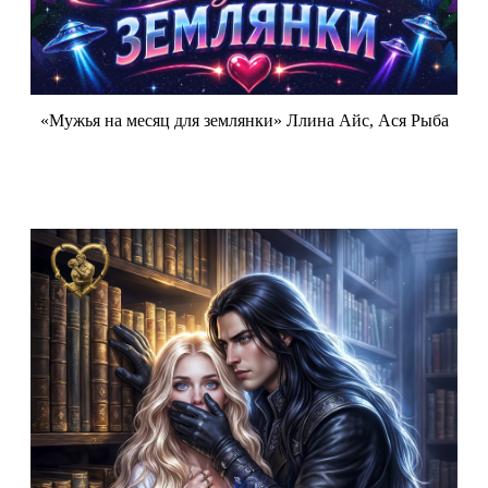
«Мужья на месяц для землянки» Ллина Айс, Ася Рыба