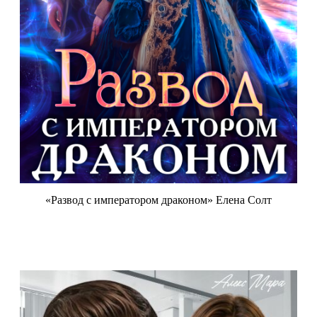
«Развод с императором драконом» Елена Солт