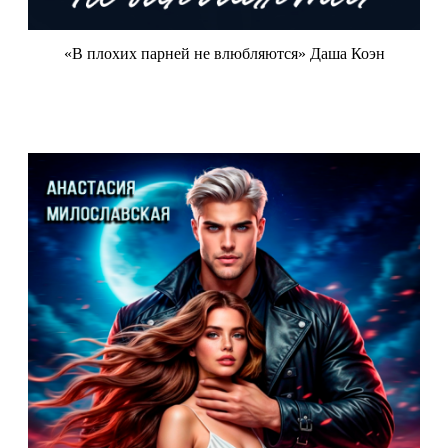
«В плохих парней не влюбляются» Даша Коэн