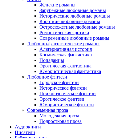
Женские романы
Зарубежные любовные романы
Исторические любовные романы
Короткие любовные романы
Остросюжетные любовные романы
Романтическая эротика
Современные любовные романы
Любовно-фантастические романы
Альтернативная история
Космическая фантастика
Попаданцы
Эротическая фантастика
Юмористическая фантастика
Любовное фэнтези
Городское фэнтези
Историческое фэнтези
Приключенческое фэнтези
Эротическое фэнтези
Юмористическое фэнтези
Современная проза
Молодежная проза
Подростковая проза
Аудиокниги
Писатели
Рейтинги книг