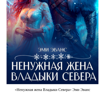
«Ненужная жена Владыки Севера» Эми Эванс