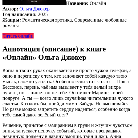
Название:
Онлайн
Автор:
Ольга Джокер
Год написания:
2025
Жанры:
Романтическая эротика, Современные любовные
романы
Читать онлайн
Аннотация (описание) к книге
«Онлайн» Ольга Джокер
Когда в твоих руках оказывается не просто чужой телефон, а
окно в переписку с тем, кто заполняет собой каждую твою
мысль, сложно устоять. Особенно если этот кто-то — Паша
Бессонов, парень, чьё имя вызывает у тебя целый вихрь
чувств, но… пишет он не тебе. Он пишет Марине, твоей
подруге. А ты — всего лишь случайная читательница чужого
счастья. Казалось бы, пройди мимо. Забудь. Не вмешивайся.
Но разве можно запретить сердцу надеяться, особенно когда
тебе самой дают зелёный свет?
Решение, принятое с замиранием в груди и жгучим чувством
вины, запускает цепочку событий, которые превращают
невинную подмену в лавину эмоций, тайн и лжи. Анна