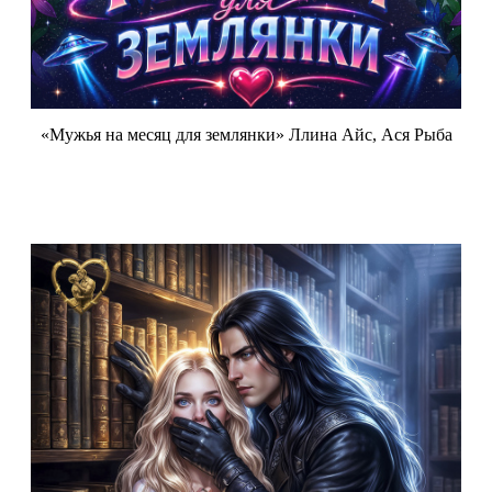
«Мужья на месяц для землянки» Ллина Айс, Ася Рыба