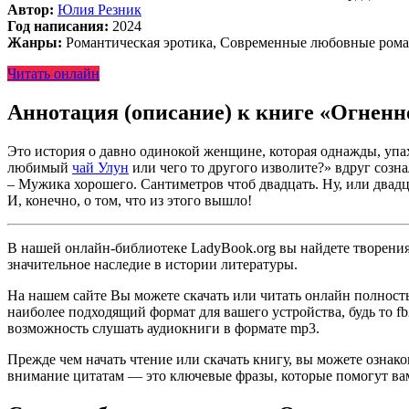
Автор:
Юлия Резник
Год написания:
2024
Жанры:
Романтическая эротика, Современные любовные ром
Читать онлайн
Аннотация (описание) к книге «Огненн
Это история о давно одинокой женщине, которая однажды, уп
любимый
чай Улун
или чего то другого изволите?» вдруг сознал
– Мужика хорошего. Сантиметров чтоб двадцать. Ну, или двад
И, конечно, о том, что из этого вышло!
В нашей онлайн-библиотеке LadyBook.org вы найдете творения 
значительное наследие в истории литературы.
На нашем сайте Вы можете скачать или читать онлайн полност
наиболее подходящий формат для вашего устройства, будь то fb2
возможность слушать аудиокниги в формате mp3.
Прежде чем начать чтение или скачать книгу, вы можете ознак
внимание цитатам — это ключевые фразы, которые помогут вам