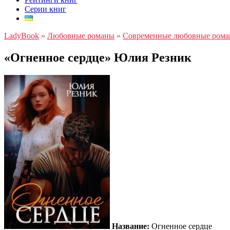
Серии книг
LadyBook
»
Любовные романы
»
Современные любовные ром
«Огненное сердце» Юлия Резник
Название:
Огненное сердце