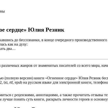
аны
ое сердце» Юлия Резник
ахавшись до бессознанки, в конце очередного производственно
ась как на духу:
цать два…
различных жанров от знаменитых писателей со всего мира, начи
ью (полную версию) книги «Огненное сердце» Юлия Резник беспл
, txt, rtf, epub на русском языке для электронной книги, телефон
омиться с рецензиями, аннотациями, а также прочитать отзывы т
 лучше понять суть книги, раскрыть личности героев и основн