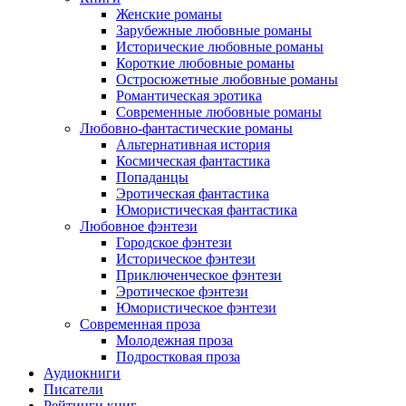
Женские романы
Зарубежные любовные романы
Исторические любовные романы
Короткие любовные романы
Остросюжетные любовные романы
Романтическая эротика
Современные любовные романы
Любовно-фантастические романы
Альтернативная история
Космическая фантастика
Попаданцы
Эротическая фантастика
Юмористическая фантастика
Любовное фэнтези
Городское фэнтези
Историческое фэнтези
Приключенческое фэнтези
Эротическое фэнтези
Юмористическое фэнтези
Современная проза
Молодежная проза
Подростковая проза
Аудиокниги
Писатели
Рейтинги книг