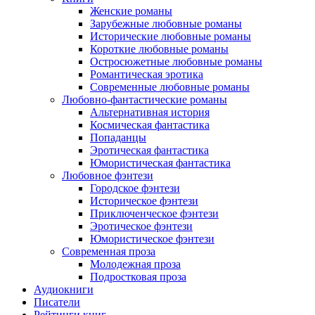
Женские романы
Зарубежные любовные романы
Исторические любовные романы
Короткие любовные романы
Остросюжетные любовные романы
Романтическая эротика
Современные любовные романы
Любовно-фантастические романы
Альтернативная история
Космическая фантастика
Попаданцы
Эротическая фантастика
Юмористическая фантастика
Любовное фэнтези
Городское фэнтези
Историческое фэнтези
Приключенческое фэнтези
Эротическое фэнтези
Юмористическое фэнтези
Современная проза
Молодежная проза
Подростковая проза
Аудиокниги
Писатели
Рейтинги книг