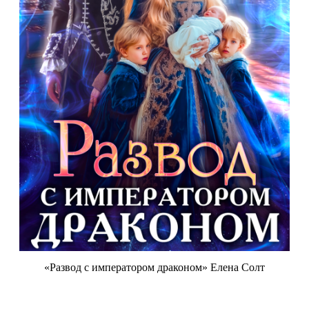
«Развод с императором драконом» Елена Солт