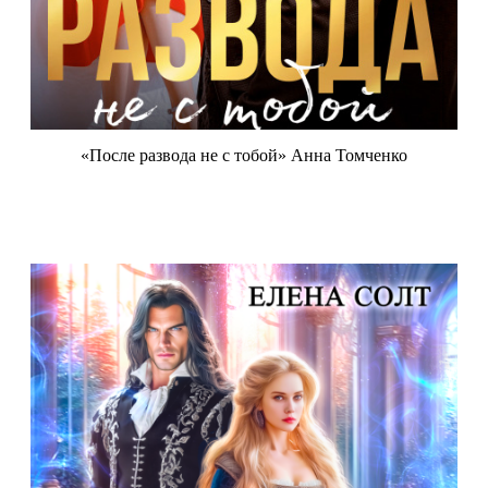
«После развода не с тобой» Анна Томченко