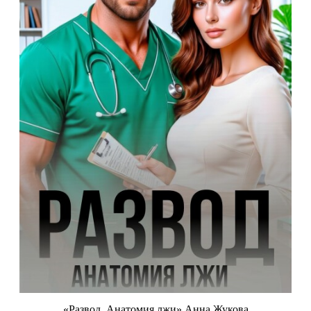
«Развод. Анатомия лжи» Анна Жукова