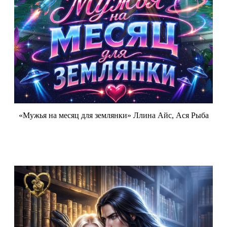
«Мужья на месяц для землянки» Ллина Айс, Ася Рыба