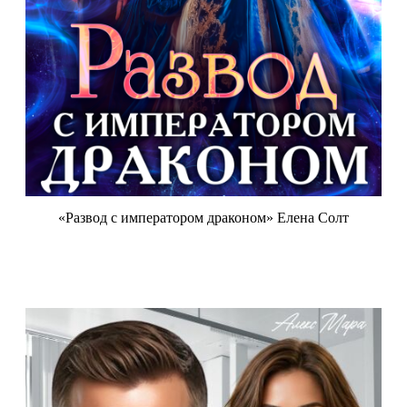
«Развод с императором драконом» Елена Солт