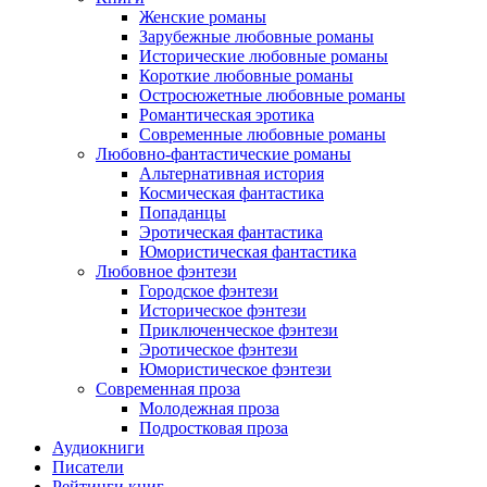
Женские романы
Зарубежные любовные романы
Исторические любовные романы
Короткие любовные романы
Остросюжетные любовные романы
Романтическая эротика
Современные любовные романы
Любовно-фантастические романы
Альтернативная история
Космическая фантастика
Попаданцы
Эротическая фантастика
Юмористическая фантастика
Любовное фэнтези
Городское фэнтези
Историческое фэнтези
Приключенческое фэнтези
Эротическое фэнтези
Юмористическое фэнтези
Современная проза
Молодежная проза
Подростковая проза
Аудиокниги
Писатели
Рейтинги книг