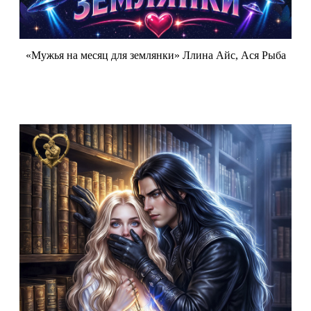
«Мужья на месяц для землянки» Ллина Айс, Ася Рыба