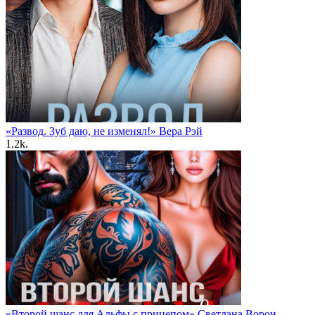
«Развод. Зуб даю, не изменял!» Вера Рэй
1.2k.
«Второй шанс для Альфы с прицепом» Светлана Ворон