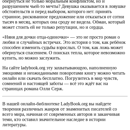
обернуться не только моральным конфликтом, но и
разрушением чьей-то мечты? Девушка оказывается в ловушке
обстоятельств и перед выбором, которого нет: принять
странное, рискованное предложение или отказаться от сотни
тысяч в месяц, которых она сроду не видела. Обман, который
может стоить ей не только репутации, но и сердца.
«Няня для дочки отца-одиночки» — это не просто роман о
любви и случайных встречах. Это история о том, как ребёнок
способен изменить судьбы взрослых. О том, как ложь может
обернуться спасением. О поисках тепла, которое невозможно
купить, но можно заслужить.
На сайте ladybook.org эту захватывающую, наполненную
эмоциями и неожиданными поворотами книгу можно читать
онлайн или скачать бесплатно. Погрузитесь в мир чувств,
сомнений и настоящей заботы — всё это ждёт вас на
страницах романа Олли Серж.
В нашей онлайн-библиотеке LadyBook.org вы найдете
творения различных жанров от знаменитых писателей со
всего мира, начиная от современных авторов и заканчивая
теми, кто оставил значительное наследие в истории
литературы.