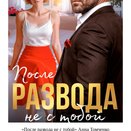
«После развода не с тобой» Анна Томченко