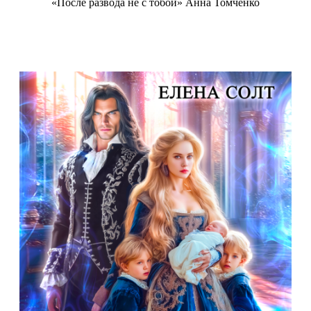
«После развода не с тобой» Анна Томченко