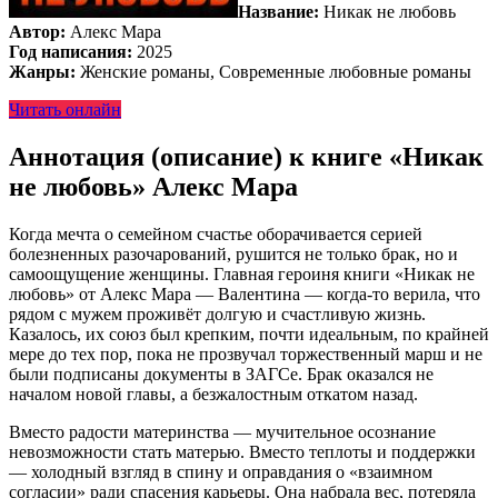
Название:
Никак не любовь
Автор:
Алекс Мара
Год написания:
2025
Жанры:
Женские романы, Современные любовные романы
Читать онлайн
Аннотация (описание) к книге «Никак
не любовь» Алекс Мара
Когда мечта о семейном счастье оборачивается серией
болезненных разочарований, рушится не только брак, но и
самоощущение женщины. Главная героиня книги «Никак не
любовь» от Алекс Мара — Валентина — когда-то верила, что
рядом с мужем проживёт долгую и счастливую жизнь.
Казалось, их союз был крепким, почти идеальным, по крайней
мере до тех пор, пока не прозвучал торжественный марш и не
были подписаны документы в ЗАГСе. Брак оказался не
началом новой главы, а безжалостным откатом назад.
Вместо радости материнства — мучительное осознание
невозможности стать матерью. Вместо теплоты и поддержки
— холодный взгляд в спину и оправдания о «взаимном
согласии» ради спасения карьеры. Она набрала вес, потеряла