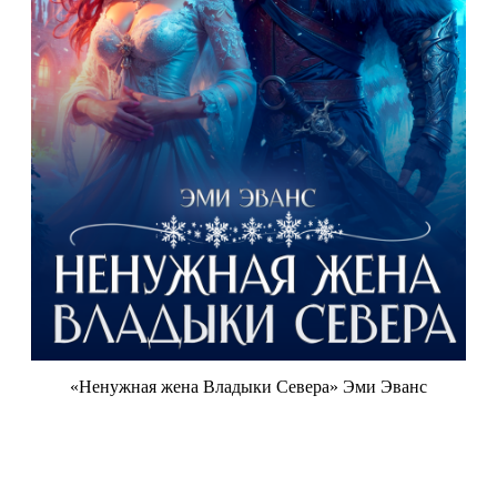
«Ненужная жена Владыки Севера» Эми Эванс