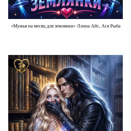
«Мужья на месяц для землянки» Ллина Айс, Ася Рыба