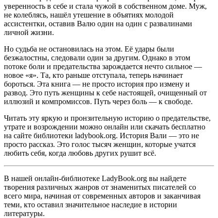
уверенность в себе и стала чужой в собственном доме. Муж,
не колеблясь, нашёл утешение в объятиях молодой
ассистентки, оставив Валю один на один с развалинами
личной жизни.
Но судьба не остановилась на этом. Её удары были
безжалостны, следовали один за другим. Однако в этом
потоке боли и предательства зарождается нечто сильное —
новое «я». Та, кто раньше отступала, теперь начинает
бороться. Эта книга — не просто история про измену и
развод. Это путь женщины к себе настоящей, очищенный от
иллюзий и компромиссов. Путь через боль — к свободе.
Читать эту яркую и пронзительную историю о предательстве,
утрате и возрождении можно онлайн или скачать бесплатно
на сайте библиотеки ladybook.org. История Вали — это не
просто рассказ. Это голос тысяч женщин, которые учатся
любить себя, когда любовь других рушит всё.
В нашей онлайн-библиотеке LadyBook.org вы найдете
творения различных жанров от знаменитых писателей со
всего мира, начиная от современных авторов и заканчивая
теми, кто оставил значительное наследие в истории
литературы.