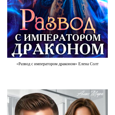
«Развод с императором драконом» Елена Солт