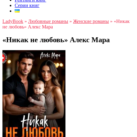
Серии книг
LadyBook
»
Любовные романы
»
Женские романы
»
«Никак
не любовь» Алекс Мара
«Никак не любовь» Алекс Мара