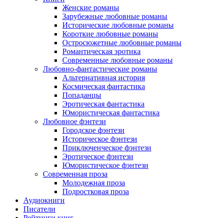
Женские романы
Зарубежные любовные романы
Исторические любовные романы
Короткие любовные романы
Остросюжетные любовные романы
Романтическая эротика
Современные любовные романы
Любовно-фантастические романы
Альтернативная история
Космическая фантастика
Попаданцы
Эротическая фантастика
Юмористическая фантастика
Любовное фэнтези
Городское фэнтези
Историческое фэнтези
Приключенческое фэнтези
Эротическое фэнтези
Юмористическое фэнтези
Современная проза
Молодежная проза
Подростковая проза
Аудиокниги
Писатели
Рейтинги книг