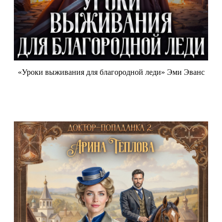
«Уроки выживания для благородной леди» Эми Эванс