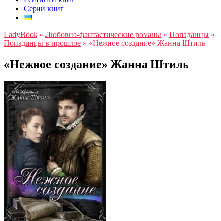
Серии книг
LadyBook
»
Любовно-фантастические романы
»
Попаданцы
»
Попаданцы в прошлое
»
«Нежное создание» Жанна Штиль
«Нежное создание» Жанна Штиль