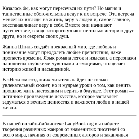
Казалось бы, как могут пересечься их пути? Но магия и
таинственные обстоятельства ведут к их встрече. Эта встреча
меняет их взгляды на жизнь, веру в людей и, самое главное,
восстанавливает веру в себя. Вместе они начинают
путешествие, в ходе которого узнают не только историю друг
друга, но и секреты своих душ.
Жанна Штиль создаёт прекрасный мир, где любовь и
понимание могут преодолеть любые препятствия, даже
пропасть времени. Язык романа легок и изыскан, а персонажи
наполнены глубокими чувствами и эмоциями, что делает
историю живой и насыщенной.
В «Нежном создании» читатель найдет не только
увлекательный сюжет, но и мудрые уроки о том, как ценить
прошлое, жить настоящим и верить в будущее. Этот роман —
истинное произведение искусства, которое заставляет
задуматься о вечных ценностях и важности любви в нашей
жизни.
В нашей онлайн-библиотеке LadyBook.org вы найдете
творения различных жанров от знаменитых писателей со
всего мира, начиная от современных авторов и заканчивая