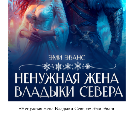
«Ненужная жена Владыки Севера» Эми Эванс