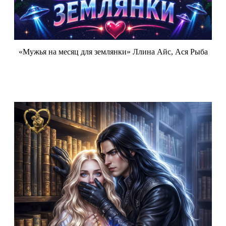
«Мужья на месяц для землянки» Ллина Айс, Ася Рыба