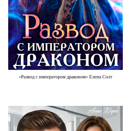
«Развод с императором драконом» Елена Солт