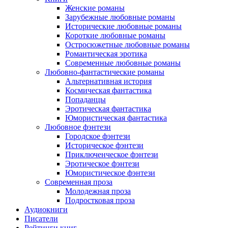
Женские романы
Зарубежные любовные романы
Исторические любовные романы
Короткие любовные романы
Остросюжетные любовные романы
Романтическая эротика
Современные любовные романы
Любовно-фантастические романы
Альтернативная история
Космическая фантастика
Попаданцы
Эротическая фантастика
Юмористическая фантастика
Любовное фэнтези
Городское фэнтези
Историческое фэнтези
Приключенческое фэнтези
Эротическое фэнтези
Юмористическое фэнтези
Современная проза
Молодежная проза
Подростковая проза
Аудиокниги
Писатели
Рейтинги книг