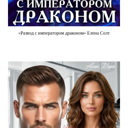
«Развод с императором драконом» Елена Солт