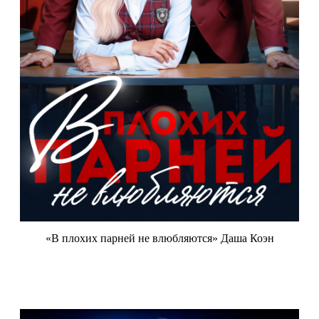
«В плохих парней не влюбляются» Даша Коэн