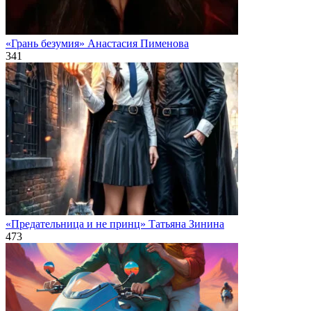
«Грань безумия» Анастасия Пименова
341
«Предательница и не принц» Татьяна Зинина
473