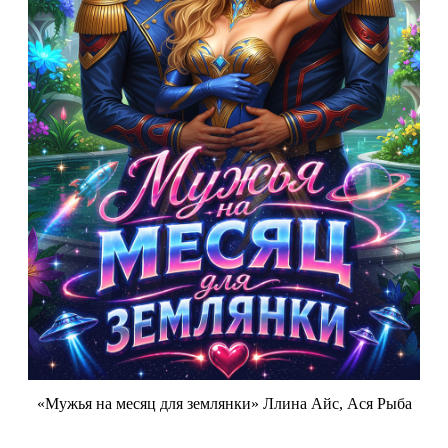
«Мужья на месяц для землянки» Ллина Айс, Ася Рыба