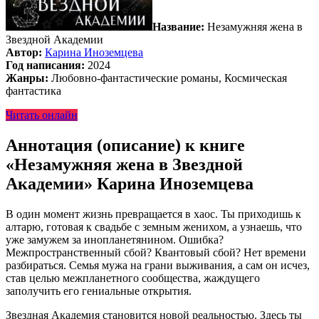
Название:
Незамужняя жена в
Звездной Академии
Автор:
Карина Иноземцева
Год написания:
2024
Жанры:
Любовно-фантастические романы, Космическая
фантастика
Читать онлайн
Аннотация (описание) к книге
«Незамужняя жена в Звездной
Академии» Карина Иноземцева
В один момент жизнь превращается в хаос. Ты приходишь к
алтарю, готовая к свадьбе с земным женихом, а узнаешь, что
уже замужем за инопланетянином. Ошибка?
Межпространственный сбой? Квантовый сбой? Нет времени
разбираться. Семья мужа на грани выживания, а сам он исчез,
став целью межпланетного сообщества, жаждущего
заполучить его гениальные открытия.
Звездная Академия становится новой реальностью. Здесь ты