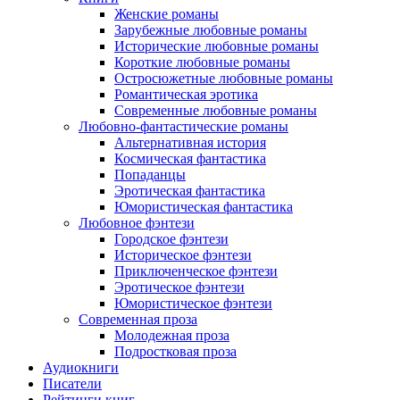
Женские романы
Зарубежные любовные романы
Исторические любовные романы
Короткие любовные романы
Остросюжетные любовные романы
Романтическая эротика
Современные любовные романы
Любовно-фантастические романы
Альтернативная история
Космическая фантастика
Попаданцы
Эротическая фантастика
Юмористическая фантастика
Любовное фэнтези
Городское фэнтези
Историческое фэнтези
Приключенческое фэнтези
Эротическое фэнтези
Юмористическое фэнтези
Современная проза
Молодежная проза
Подростковая проза
Аудиокниги
Писатели
Рейтинги книг