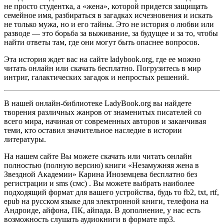
не просто студентка, а «жена», которой придется защищать
семейное имя, разбираться в загадках исчезновения и искать
не только мужа, но и его тайны. Это не история о любви или
разводе — это борьба за выживание, за будущее и за то, чтобы
найти ответы там, где они могут быть опаснее вопросов.
Эта история ждет вас на сайте ladybook.org, где ее можно
читать онлайн или скачать бесплатно. Погрузитесь в мир
интриг, галактических загадок и непростых решений.
В нашей онлайн-библиотеке LadyBook.org вы найдете
творения различных жанров от знаменитых писателей со
всего мира, начиная от современных авторов и заканчивая
теми, кто оставил значительное наследие в истории
литературы.
На нашем сайте Вы можете скачать или читать онлайн
полностью (полную версию) книги «Незамужняя жена в
Звездной Академии» Карина Иноземцева бесплатно без
регистрации и sms (смс) . Вы можете выбрать наиболее
подходящий формат для вашего устройства, будь то fb2, txt, rtf,
epub на русском языке для электронной книги, телефона на
Андроиде, айфона, ПК, айпада. В дополнение, у нас есть
возможность слушать аудиокниги в формате mp3.