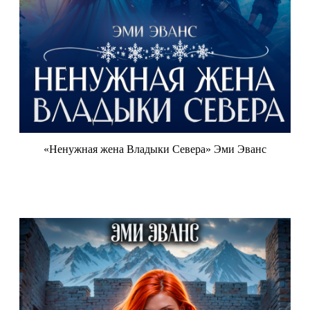
«Ненужная жена Владыки Севера» Эми Эванс