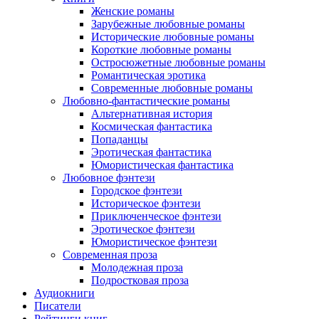
Женские романы
Зарубежные любовные романы
Исторические любовные романы
Короткие любовные романы
Остросюжетные любовные романы
Романтическая эротика
Современные любовные романы
Любовно-фантастические романы
Альтернативная история
Космическая фантастика
Попаданцы
Эротическая фантастика
Юмористическая фантастика
Любовное фэнтези
Городское фэнтези
Историческое фэнтези
Приключенческое фэнтези
Эротическое фэнтези
Юмористическое фэнтези
Современная проза
Молодежная проза
Подростковая проза
Аудиокниги
Писатели
Рейтинги книг