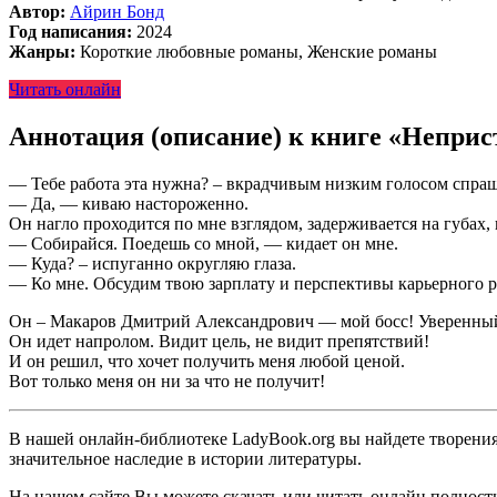
Автор:
Айрин Бонд
Год написания:
2024
Жанры:
Короткие любовные романы, Женские романы
Читать онлайн
Аннотация (описание) к книге «Неприс
— Тебе работа эта нужна? – вкрадчивым низким голосом спраш
— Да, — киваю настороженно.
Он нагло проходится по мне взглядом, задерживается на губах, 
— Собирайся. Поедешь со мной, — кидает он мне.
— Куда? – испуганно округляю глаза.
— Ко мне. Обсудим твою зарплату и перспективы карьерного р
Он – Макаров Дмитрий Александрович — мой босс! Уверенный 
Он идет напролом. Видит цель, не видит препятствий!
И он решил, что хочет получить меня любой ценой.
Вот только меня он ни за что не получит!
В нашей онлайн-библиотеке LadyBook.org вы найдете творения 
значительное наследие в истории литературы.
На нашем сайте Вы можете скачать или читать онлайн полност