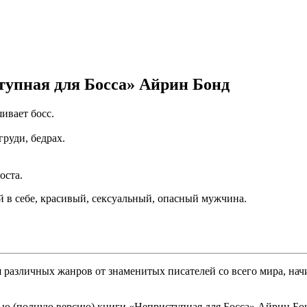
тупная для Босса» Айрин Бонд
ивает босс.
груди, бедрах.
оста.
в себе, красивый, сексуальный, опасный мужчина.
различных жанров от знаменитых писателей со всего мира, начи
ью (полную версию) книги «Неприступная для Босса» Айрин Бонд