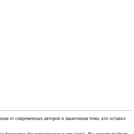
ная от современных авторов и заканчивая теми, кто оставил
 бесплатно без регистрации и sms (смс) . Вы можете выбрать