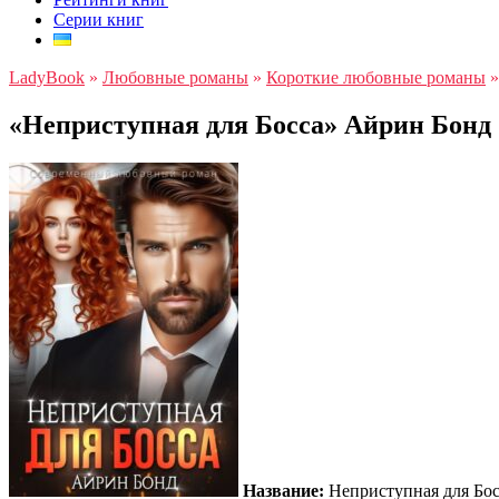
Серии книг
LadyBook
»
Любовные романы
»
Короткие любовные романы
«Неприступная для Босса» Айрин Бонд
Название:
Неприступная для Бос