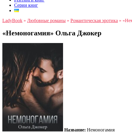
Серии книг
LadyBook
»
Любовные романы
»
Романтическая эротика
»
«Не
«Немоногамия» Ольга Джокер
Название:
Немоногамия