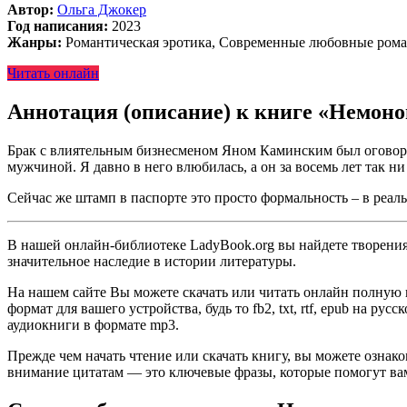
Автор:
Ольга Джокер
Год написания:
2023
Жанры:
Романтическая эротика, Современные любовные ром
Читать онлайн
Аннотация (описание) к книге «Немон
Брак с влиятельным бизнесменом Яном Каминским был оговоре
мужчиной. Я давно в него влюбилась, а он за восемь лет так ни 
Сейчас же штамп в паспорте это просто формальность – в реал
В нашей онлайн-библиотеке LadyBook.org вы найдете творения 
значительное наследие в истории литературы.
На нашем сайте Вы можете скачать или читать онлайн полную 
формат для вашего устройства, будь то fb2, txt, rtf, epub на р
аудиокниги в формате mp3.
Прежде чем начать чтение или скачать книгу, вы можете ознак
внимание цитатам — это ключевые фразы, которые помогут вам