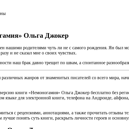
аны
огамия» Ольга Джокер
н нашими родителями чуть ли не с самого рождения. Ян был м
разу и не сказал мне о своих чувствах.
ьности наш брак давно трещит по швам, а спонтанное разнообра
различных жанров от знаменитых писателей со всего мира, начи
версию книги «Немоногамия» Ольга Джокер бесплатно без регис
усском языке для электронной книги, телефона на Андроиде, айфон
омиться с рецензиями, аннотациями, а также прочитать отзывы т
 лучше понять суть книги, раскрыть личности героев и основн