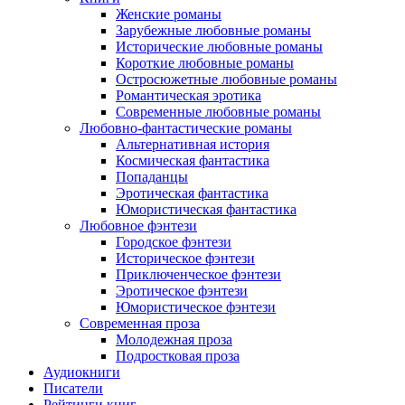
Женские романы
Зарубежные любовные романы
Исторические любовные романы
Короткие любовные романы
Остросюжетные любовные романы
Романтическая эротика
Современные любовные романы
Любовно-фантастические романы
Альтернативная история
Космическая фантастика
Попаданцы
Эротическая фантастика
Юмористическая фантастика
Любовное фэнтези
Городское фэнтези
Историческое фэнтези
Приключенческое фэнтези
Эротическое фэнтези
Юмористическое фэнтези
Современная проза
Молодежная проза
Подростковая проза
Аудиокниги
Писатели
Рейтинги книг