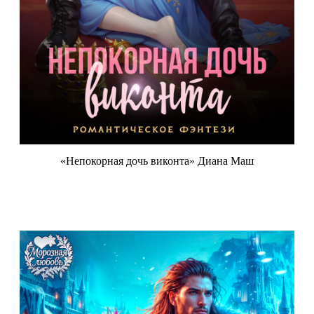
«Непокорная дочь виконта» Диана Маш