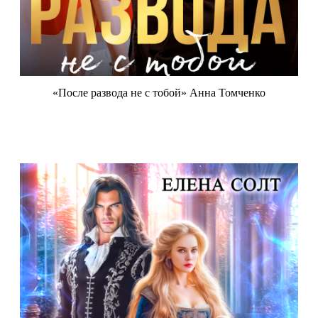
«После развода не с тобой» Анна Томченко