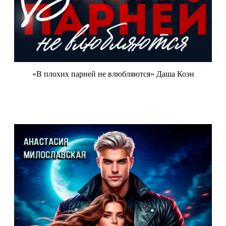
«В плохих парней не влюбляются» Даша Коэн