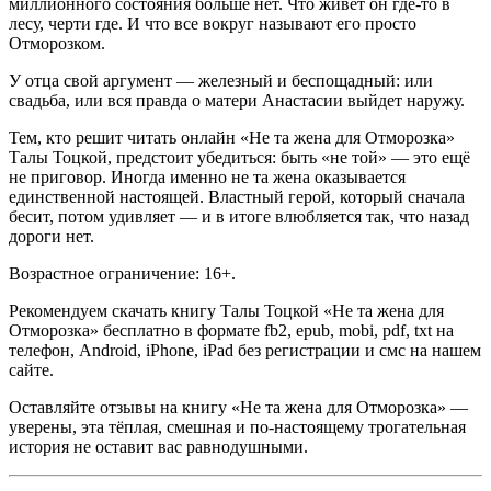
миллионного состояния больше нет. Что живёт он где-то в
лесу, черти где. И что все вокруг называют его просто
Отморозком.
У отца свой аргумент — железный и беспощадный: или
свадьба, или вся правда о матери Анастасии выйдет наружу.
Тем, кто решит читать онлайн «Не та жена для Отморозка»
Талы Тоцкой, предстоит убедиться: быть «не той» — это ещё
не приговор. Иногда именно не та жена оказывается
единственной настоящей. Властный герой, который сначала
бесит, потом удивляет — и в итоге влюбляется так, что назад
дороги нет.
Возрастное ограничение: 16+.
Рекомендуем скачать книгу Талы Тоцкой «Не та жена для
Отморозка» бесплатно в формате fb2, epub, mobi, pdf, txt на
телефон, Android, iPhone, iPad без регистрации и смс на нашем
сайте.
Оставляйте отзывы на книгу «Не та жена для Отморозка» —
уверены, эта тёплая, смешная и по-настоящему трогательная
история не оставит вас равнодушными.