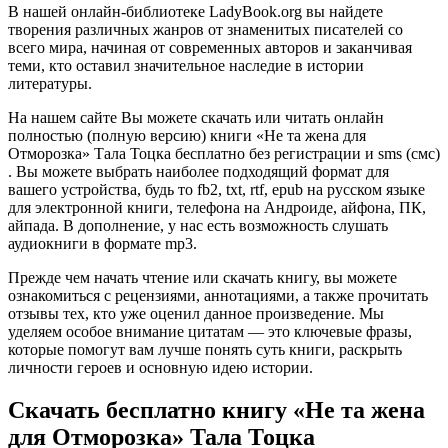
В нашей онлайн-библиотеке LadyBook.org вы найдете
творения различных жанров от знаменитых писателей со
всего мира, начиная от современных авторов и заканчивая
теми, кто оставил значительное наследие в истории
литературы.
На нашем сайте Вы можете скачать или читать онлайн
полностью (полную версию) книги «Не та жена для
Отморозка» Тала Тоцка бесплатно без регистрации и sms (смс)
. Вы можете выбрать наиболее подходящий формат для
вашего устройства, будь то fb2, txt, rtf, epub на русском языке
для электронной книги, телефона на Андроиде, айфона, ПК,
айпада. В дополнение, у нас есть возможность слушать
аудиокниги в формате mp3.
Прежде чем начать чтение или скачать книгу, вы можете
ознакомиться с рецензиями, аннотациями, а также прочитать
отзывы тех, кто уже оценил данное произведение. Мы
уделяем особое внимание цитатам — это ключевые фразы,
которые помогут вам лучше понять суть книги, раскрыть
личности героев и основную идею истории.
Скачать бесплатно книгу «Не та жена
для Отморозка» Тала Тоцка