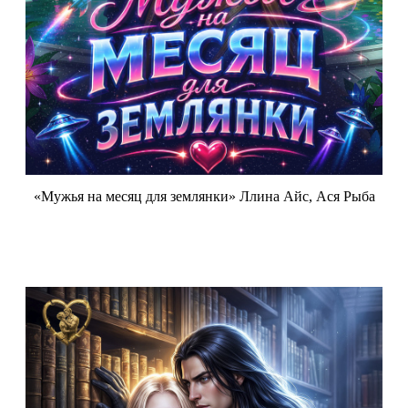
«Мужья на месяц для землянки» Ллина Айс, Ася Рыба