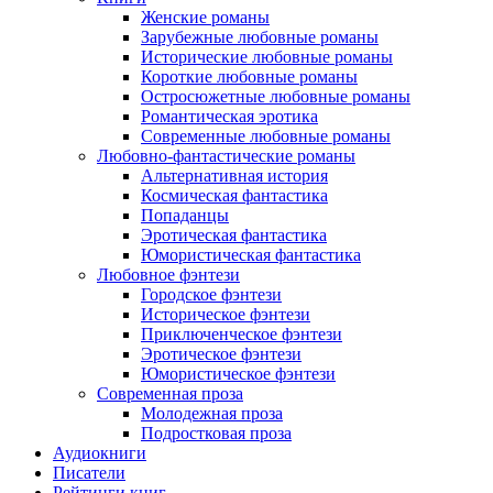
Женские романы
Зарубежные любовные романы
Исторические любовные романы
Короткие любовные романы
Остросюжетные любовные романы
Романтическая эротика
Современные любовные романы
Любовно-фантастические романы
Альтернативная история
Космическая фантастика
Попаданцы
Эротическая фантастика
Юмористическая фантастика
Любовное фэнтези
Городское фэнтези
Историческое фэнтези
Приключенческое фэнтези
Эротическое фэнтези
Юмористическое фэнтези
Современная проза
Молодежная проза
Подростковая проза
Аудиокниги
Писатели
Рейтинги книг