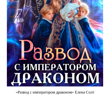
«Развод с императором драконом» Елена Солт