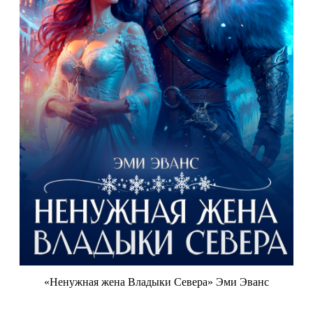
«Ненужная жена Владыки Севера» Эми Эванс