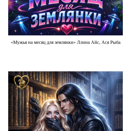
«Мужья на месяц для землянки» Ллина Айс, Ася Рыба