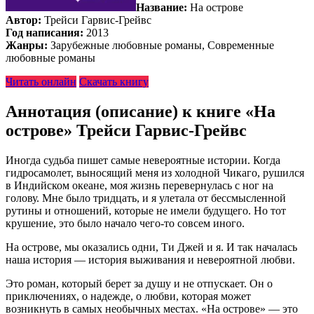
Название:
На острове
Автор:
Трейси Гарвис-Грейвс
Год написания:
2013
Жанры:
Зарубежные любовные романы, Современные
любовные романы
Читать онлайн
Скачать книгу
Аннотация (описание) к книге «На
острове» Трейси Гарвис-Грейвс
Иногда судьба пишет самые невероятные истории. Когда
гидросамолет, выносящий меня из холодной Чикаго, рушился
в Индийском океане, моя жизнь перевернулась с ног на
голову. Мне было тридцать, и я улетала от бессмысленной
рутины и отношений, которые не имели будущего. Но тот
крушение, это было начало чего-то совсем иного.
На острове, мы оказались одни, Ти Джей и я. И так началась
наша история — история выживания и невероятной любви.
Это роман, который берет за душу и не отпускает. Он о
приключениях, о надежде, о любви, которая может
возникнуть в самых необычных местах. «На острове» — это