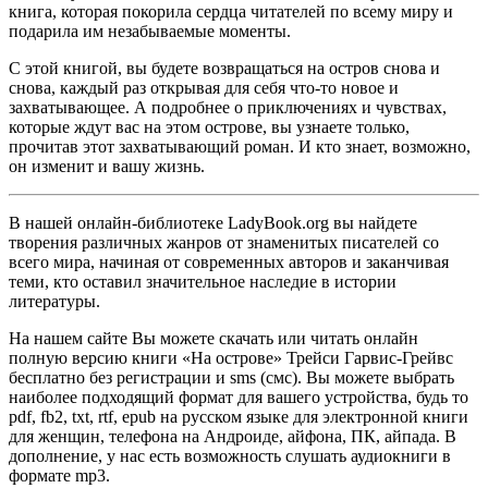
книга, которая покорила сердца читателей по всему миру и
подарила им незабываемые моменты.
С этой книгой, вы будете возвращаться на остров снова и
снова, каждый раз открывая для себя что-то новое и
захватывающее. А подробнее о приключениях и чувствах,
которые ждут вас на этом острове, вы узнаете только,
прочитав этот захватывающий роман. И кто знает, возможно,
он изменит и вашу жизнь.
В нашей онлайн-библиотеке LadyBook.org вы найдете
творения различных жанров от знаменитых писателей со
всего мира, начиная от современных авторов и заканчивая
теми, кто оставил значительное наследие в истории
литературы.
На нашем сайте Вы можете скачать или читать онлайн
полную версию книги «На острове» Трейси Гарвис-Грейвс
бесплатно без регистрации и sms (смс). Вы можете выбрать
наиболее подходящий формат для вашего устройства, будь то
pdf, fb2, txt, rtf, epub на русском языке для электронной книги
для женщин, телефона на Андроиде, айфона, ПК, айпада. В
дополнение, у нас есть возможность слушать аудиокниги в
формате mp3.