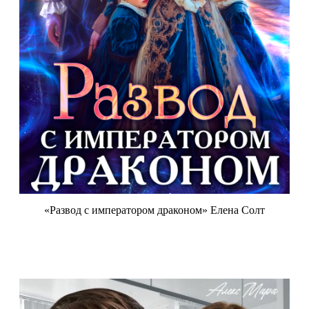
«Развод с императором драконом» Елена Солт