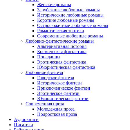
Женские романы
Зарубежные любовные романы
Исторические любовные романы
Короткие любовные романы
Остросюжетные любовные романы
Романтическая эротика
Современные любовные романы
Любовно-фантастические романы
Альтернативная история
Космическая фантастика
Попаданцы
Эротическая фантастика
Юмористическая фантастика
Любовное фэнтези
Городское фэнтези
Историческое фэнтези
Приключенческое фэнтези
Эротическое фэнтези
Юмористическое фэнтези
Современная проза
Молодежная проза
Подростковая проза
Аудиокниги
Писатели
Рейтинги книг