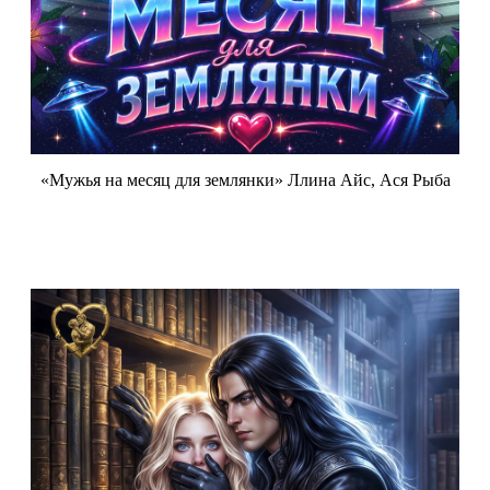
«Мужья на месяц для землянки» Ллина Айс, Ася Рыба