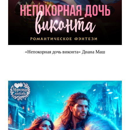
«Непокорная дочь виконта» Диана Маш