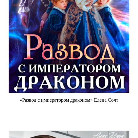
«Развод с императором драконом» Елена Солт