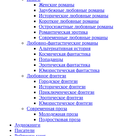
Женские романы
Зарубежные любовные романы
Исторические любовные романы
Короткие любовные романы
Остросюжетные любовные романы
Романтическая эротика
Современные любовные романы
Любовно-фантастические романы
Альтернативная история
Космическая фантастика
Попаданцы
Эротическая фантастика
Юмористическая фантастика
Любовное фэнтези
Городское фэнтези
Историческое фэнтези
Приключенческое фэнтези
Эротическое фэнтези
Юмористическое фэнтези
Современная проза
Молодежная проза
Подростковая проза
Аудиокниги
Писатели
Рейтинги книг