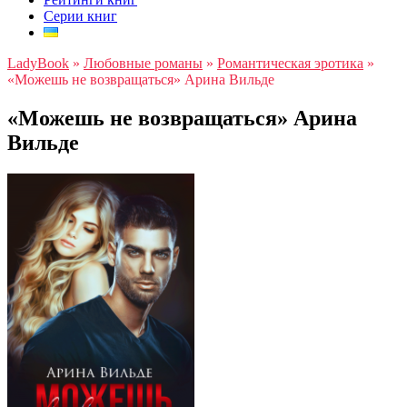
Серии книг
LadyBook
»
Любовные романы
»
Романтическая эротика
»
«Можешь не возвращаться» Арина Вильде
«Можешь не возвращаться» Арина
Вильде