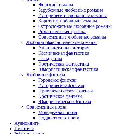
Женские романы
Зарубежные любовные романы
Исторические любовные романы
Короткие любовные романы
Остросюжетные любовные романы
Романтическая эротика
Современные любовные романы
Любовно-фантастические романы
Альтернативная история
Космическая фантастика
Попаданцы
Эротическая фантастика
Юмористическая фантастика
Любовное фэнтези
Городское фэнтези
Историческое фэнтези
Приключенческое фэнтези
Эротическое фэнтези
Юмористическое фэнтези
Современная проза
Молодежная проза
Подростковая проза
Аудиокниги
Писатели
Рейтинги книг