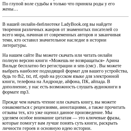
По глупой воле судьбы я только что приняла роды у его
жены…
В нашей онлайн-библиотеке LadyBook.org вы найдете
творения различных жанров от знаменитых писателей со
всего мира, начиная от современных авторов и заканчивая
теми, кто оставил значительное наследие в истории
литературы.
На нашем сайте Вы можете скачать или читать онлайн
полную версию книги «Можешь не возвращаться» Арина
Вильде бесплатно без регистрации и sms (смс) . Вы можете
выбрать наиболее подходящий формат для вашего устройства,
будь то fb2, txt, rtf, epub на русском языке для электронной
книги, телефона на Андроиде, айфона, ПК, айпада. В
дополнение, у нас есть возможность слушать аудиокниги в
формате mp3.
Прежде чем начать чтение или скачать книгу, вы можете
ознакомиться с рецензиями, аннотациями, а также прочитать
отзывы тех, кто уже оценил данное произведение. Мы
уделяем особое внимание цитатам — это ключевые фразы,
которые помогут вам лучше понять суть книги, раскрыть
личности героев и основную идею истории.