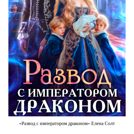
«Развод с императором драконом» Елена Солт