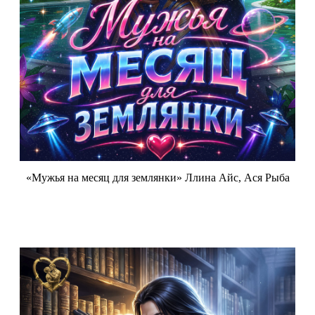
«Мужья на месяц для землянки» Ллина Айс, Ася Рыба