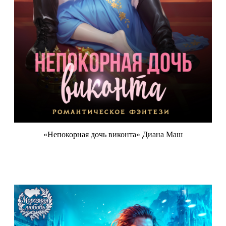
«Непокорная дочь виконта» Диана Маш