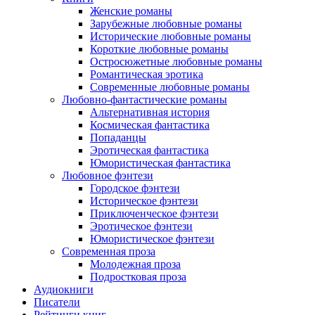
Женские романы
Зарубежные любовные романы
Исторические любовные романы
Короткие любовные романы
Остросюжетные любовные романы
Романтическая эротика
Современные любовные романы
Любовно-фантастические романы
Альтернативная история
Космическая фантастика
Попаданцы
Эротическая фантастика
Юмористическая фантастика
Любовное фэнтези
Городское фэнтези
Историческое фэнтези
Приключенческое фэнтези
Эротическое фэнтези
Юмористическое фэнтези
Современная проза
Молодежная проза
Подростковая проза
Аудиокниги
Писатели
Рейтинги книг