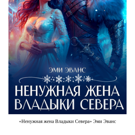
«Ненужная жена Владыки Севера» Эми Эванс