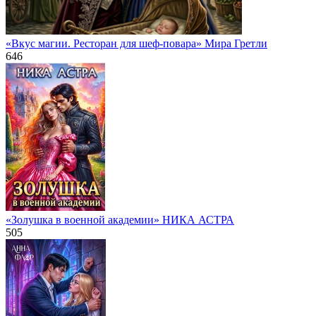
«Вкус магии. Ресторан для шеф-повара» Мира Гретли
646
«Золушка в военной академии» НИКА АСТРА
505