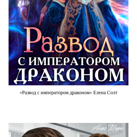
«Развод с императором драконом» Елена Солт