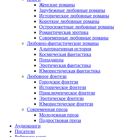
Женские романы
Зарубежные любовные романы
Исторические любовные романы
Короткие любовные романы
Остросюжетные любовные романы
Романтическая эротика
Современные любовные романы
Любовно-фантастические романы
Альтернативная история
Космическая фантастика
Попаданцы
Эротическая фантастика
Юмористическая фантастика
Любовное фэнтези
Городское фэнтези
Историческое фэнтези
Приключенческое фэнтези
Эротическое фэнтези
Юмористическое фэнтези
Современная проза
Молодежная проза
Подростковая проза
Аудиокниги
Писатели
Рейтинги книг