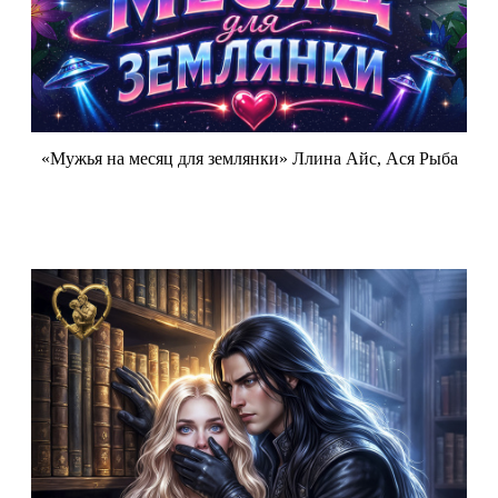
«Мужья на месяц для землянки» Ллина Айс, Ася Рыба