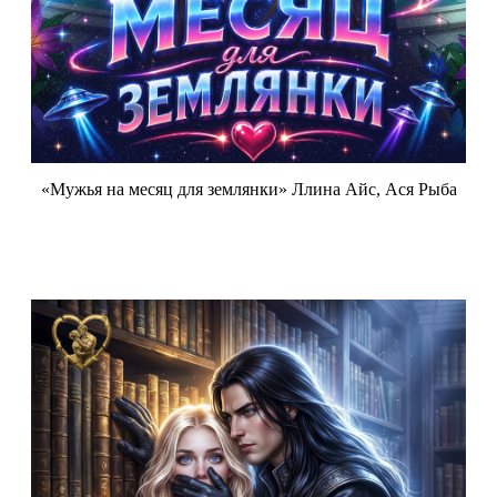
«Мужья на месяц для землянки» Ллина Айс, Ася Рыба