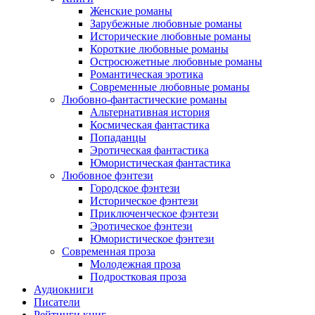
Женские романы
Зарубежные любовные романы
Исторические любовные романы
Короткие любовные романы
Остросюжетные любовные романы
Романтическая эротика
Современные любовные романы
Любовно-фантастические романы
Альтернативная история
Космическая фантастика
Попаданцы
Эротическая фантастика
Юмористическая фантастика
Любовное фэнтези
Городское фэнтези
Историческое фэнтези
Приключенческое фэнтези
Эротическое фэнтези
Юмористическое фэнтези
Современная проза
Молодежная проза
Подростковая проза
Аудиокниги
Писатели
Рейтинги книг