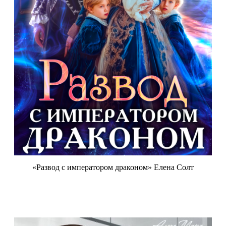
«Развод с императором драконом» Елена Солт