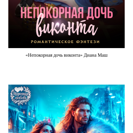
«Непокорная дочь виконта» Диана Маш