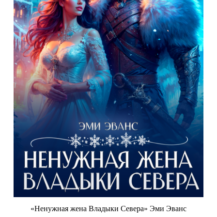
«Ненужная жена Владыки Севера» Эми Эванс