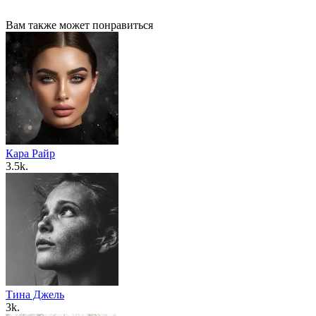
Вам также может понравиться
Кара Райр
3.5k.
Тина Джель
3k.