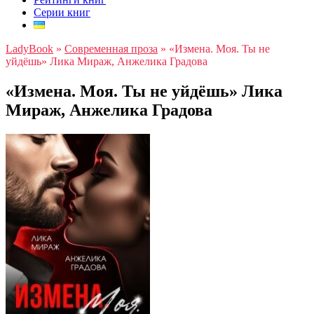
Серии книг
LadyBook
»
Современная проза
»
«Измена. Моя. Ты не
уйдёшь» Лика Мираж, Анжелика Градова
«Измена. Моя. Ты не уйдёшь» Лика
Мираж, Анжелика Градова