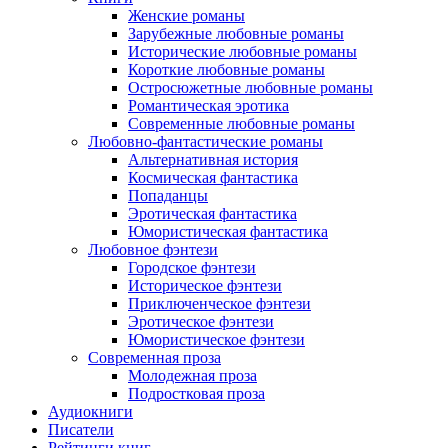
Женские романы
Зарубежные любовные романы
Исторические любовные романы
Короткие любовные романы
Остросюжетные любовные романы
Романтическая эротика
Современные любовные романы
Любовно-фантастические романы
Альтернативная история
Космическая фантастика
Попаданцы
Эротическая фантастика
Юмористическая фантастика
Любовное фэнтези
Городское фэнтези
Историческое фэнтези
Приключенческое фэнтези
Эротическое фэнтези
Юмористическое фэнтези
Современная проза
Молодежная проза
Подростковая проза
Аудиокниги
Писатели
Рейтинги книг