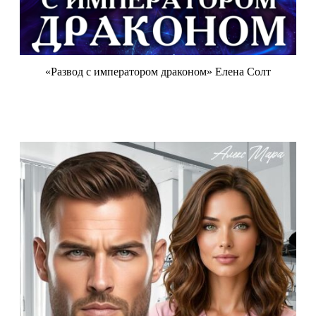
«Развод с императором драконом» Елена Солт