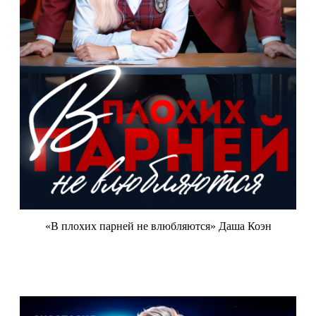
«В плохих парней не влюбляются» Даша Коэн