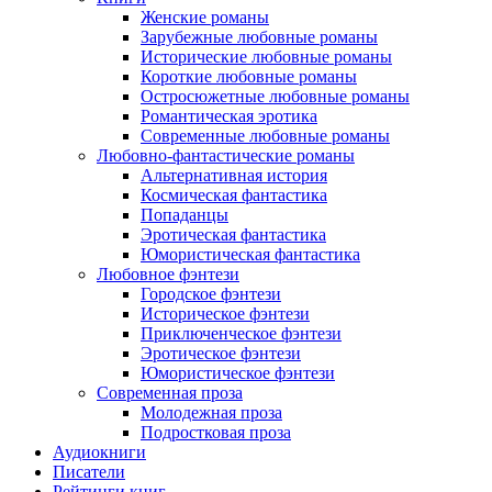
Женские романы
Зарубежные любовные романы
Исторические любовные романы
Короткие любовные романы
Остросюжетные любовные романы
Романтическая эротика
Современные любовные романы
Любовно-фантастические романы
Альтернативная история
Космическая фантастика
Попаданцы
Эротическая фантастика
Юмористическая фантастика
Любовное фэнтези
Городское фэнтези
Историческое фэнтези
Приключенческое фэнтези
Эротическое фэнтези
Юмористическое фэнтези
Современная проза
Молодежная проза
Подростковая проза
Аудиокниги
Писатели
Рейтинги книг