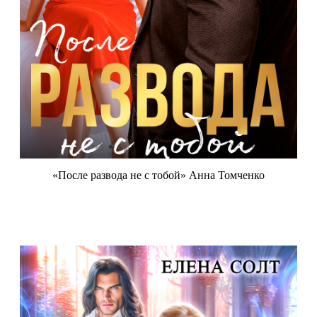
«После развода не с тобой» Анна Томченко