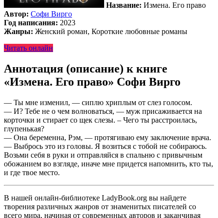
Название:
Измена. Его право
Автор:
Софи Вирго
Год написания:
2023
Жанры:
Женский роман, Короткие любовные романы
Читать онлайн
Аннотация (описание) к книге
«Измена. Его право» Софи Вирго
— Ты мне изменил, — сиплю хриплым от слез голосом.
— И? Тебе не о чем волноваться, — муж присаживается на
корточки и стирает со щек слезы. – Чего ты расстроилась,
глупенькая?
— Она беременна, Рэм, — протягиваю ему заключение врача.
— Выбрось это из головы. Я возиться с тобой не собираюсь.
Возьми себя в руки и отправляйся в спальню с привычным
обожанием во взгляде, иначе мне придется напомнить, кто ты,
и где твое место.
В нашей онлайн-библиотеке LadyBook.org вы найдете
творения различных жанров от знаменитых писателей со
всего мира, начиная от современных авторов и заканчивая