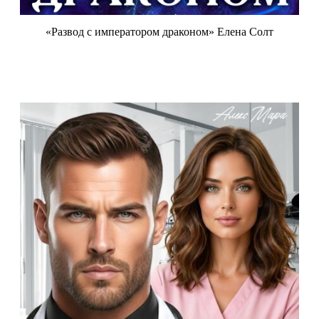
«Развод с императором драконом» Елена Солт