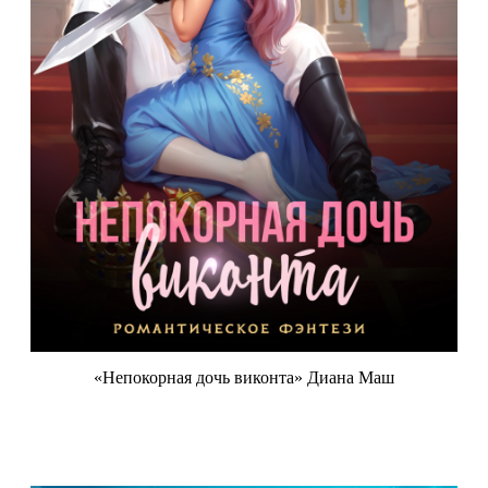
«Непокорная дочь виконта» Диана Маш