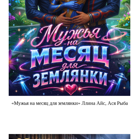
«Мужья на месяц для землянки» Ллина Айс, Ася Рыба