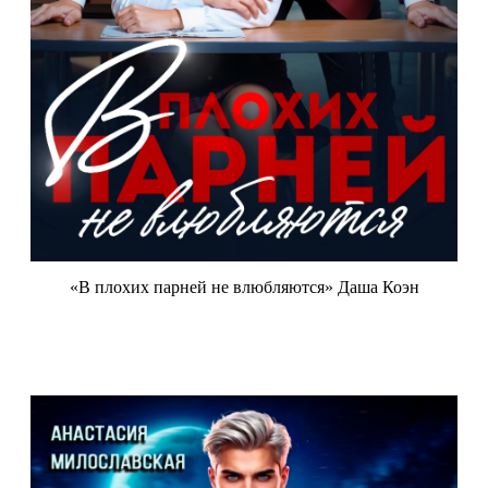
«В плохих парней не влюбляются» Даша Коэн