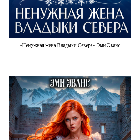
«Ненужная жена Владыки Севера» Эми Эванс