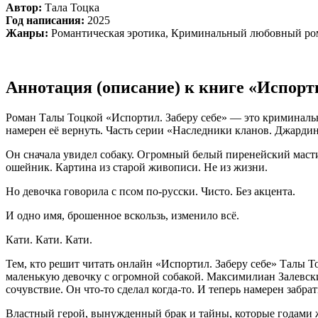
Автор:
Тала Тоцка
Год написания:
2025
Жанры:
Романтическая эротика, Криминальный любовный ро
Аннотация (описание) к книге «Испорти
Роман Талы Тоцкой «Испортил. Заберу себе» — это криминаль
намерен её вернуть. Часть серии «Наследники кланов. Джардин
Он сначала увидел собаку. Огромный белый пиренейский мастиф
ошейник. Картина из старой живописи. Не из жизни.
Но девочка говорила с псом по-русски. Чисто. Без акцента.
И одно имя, брошенное вскользь, изменило всё.
Кати. Кати. Кати.
Тем, кто решит читать онлайн «Испортил. Заберу себе» Талы То
маленькую девочку с огромной собакой. Максимилиан Залевски 
сочувствие. Он что-то сделал когда-то. И теперь намерен забрат
Властный герой, вынужденный брак и тайны, которые годами жд