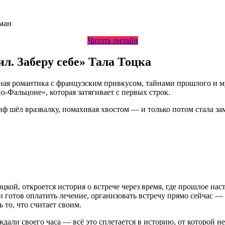
ман
Читать онлайн
л. Заберу себе» Тала Тоцка
ная романтика с французским привкусом, тайнами прошлого и 
о-Фальцоне», которая затягивает с первых строк.
 шёл вразвалку, помахивая хвостом — и только потом стала заме
цкой, откроется история о встрече через время, где прошлое нас
готов оплатить лечение, организовать встречу прямо сейчас — 
ь то, что считает своим.
али своего часа — всё это сплетается в историю, от которой н