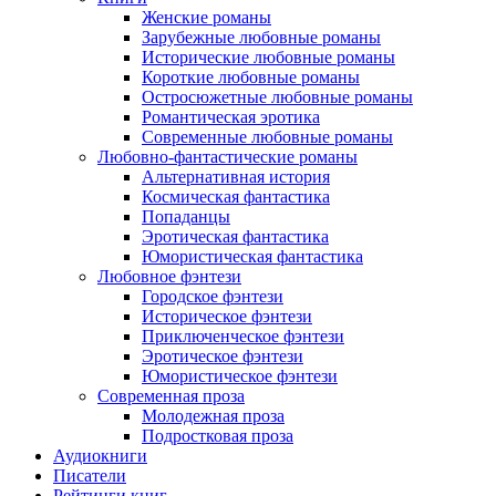
Женские романы
Зарубежные любовные романы
Исторические любовные романы
Короткие любовные романы
Остросюжетные любовные романы
Романтическая эротика
Современные любовные романы
Любовно-фантастические романы
Альтернативная история
Космическая фантастика
Попаданцы
Эротическая фантастика
Юмористическая фантастика
Любовное фэнтези
Городское фэнтези
Историческое фэнтези
Приключенческое фэнтези
Эротическое фэнтези
Юмористическое фэнтези
Современная проза
Молодежная проза
Подростковая проза
Аудиокниги
Писатели
Рейтинги книг