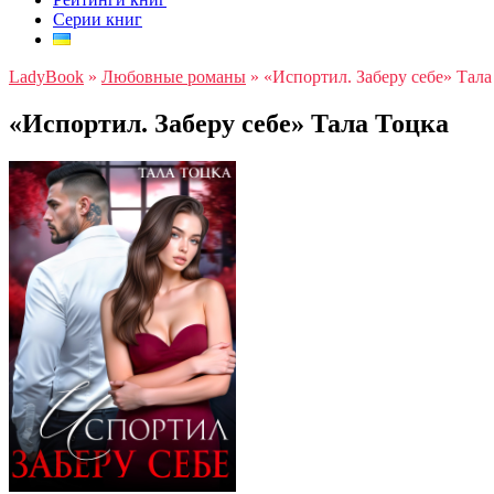
Серии книг
LadyBook
»
Любовные романы
»
«Испортил. Заберу себе» Тала
«Испортил. Заберу себе» Тала Тоцка