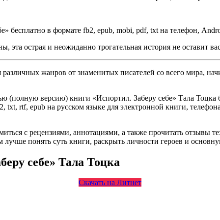
бесплатно в формате fb2, epub, mobi, pdf, txt на телефон, Andro
ы, эта острая и неожиданно трогательная история не оставит в
различных жанров от знаменитых писателей со всего мира, начи
ю (полную версию) книги «Испортил. Заберу себе» Тала Тоцка б
, txt, rtf, epub на русском языке для электронной книги, телефон
омиться с рецензиями, аннотациями, а также прочитать отзывы т
 лучше понять суть книги, раскрыть личности героев и основн
беру себе» Тала Тоцка
Скачать на Литнет