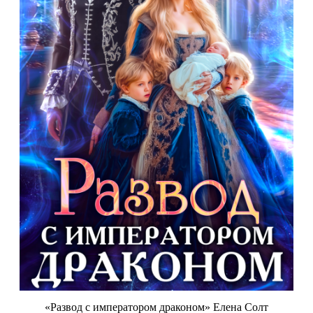
«Развод с императором драконом» Елена Солт