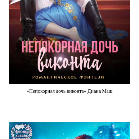
«Непокорная дочь виконта» Диана Маш