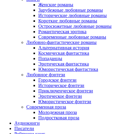
Женские романы
Зарубежные любовные романы
Исторические любовные романы
Короткие любовные романы
Остросюжетные любовные романы
Романтическая эротика
Современные любовные романы
Любовно-фантастические романы
Альтернативная история
Космическая фантастика
Попаданцы
Эротическая фантастика
Юмористическая фантастика
Любовное фэнтези
Городское фэнтези
Историческое фэнтези
Приключенческое фэнтези
Эротическое фэнтези
Юмористическое фэнтези
Современная проза
Молодежная проза
Подростковая проза
Аудиокниги
Писатели
Рейтинги книг