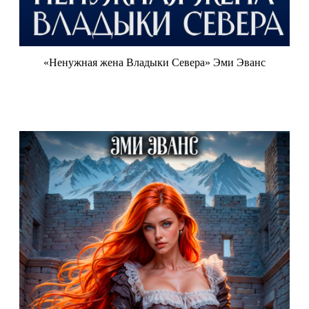
«Ненужная жена Владыки Севера» Эми Эванс