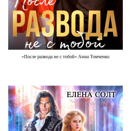
«После развода не с тобой» Анна Томченко