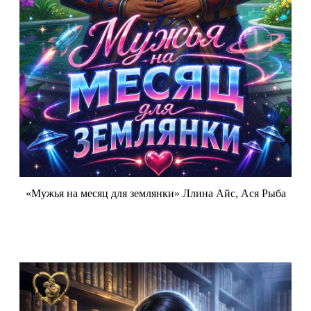
«Мужья на месяц для землянки» Ллина Айс, Ася Рыба