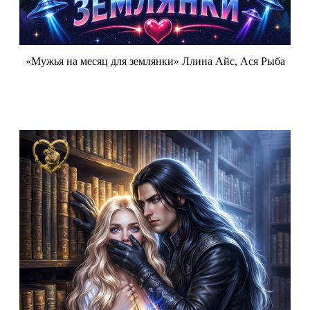
«Мужья на месяц для землянки» Ллина Айс, Ася Рыба