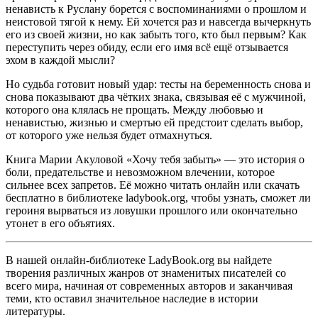
ненависть к Руслану борется с воспоминаниями о прошлом и
неистовой тягой к нему. Ей хочется раз и навсегда вычеркнуть
его из своей жизни, но как забыть того, кто был первым? Как
переступить через обиду, если его имя всё ещё отзывается
эхом в каждой мысли?
Но судьба готовит новый удар: тесты на беременность снова и
снова показывают два чётких знака, связывая её с мужчиной,
которого она клялась не прощать. Между любовью и
ненавистью, жизнью и смертью ей предстоит сделать выбор,
от которого уже нельзя будет отмахнуться.
Книга Марии Акуловой «Хочу тебя забыть» — это история о
боли, предательстве и невозможном влечении, которое
сильнее всех запретов. Её можно читать онлайн или скачать
бесплатно в библиотеке ladybook.org, чтобы узнать, сможет ли
героиня вырваться из ловушки прошлого или окончательно
утонет в его объятиях.
В нашей онлайн-библиотеке LadyBook.org вы найдете
творения различных жанров от знаменитых писателей со
всего мира, начиная от современных авторов и заканчивая
теми, кто оставил значительное наследие в истории
литературы.