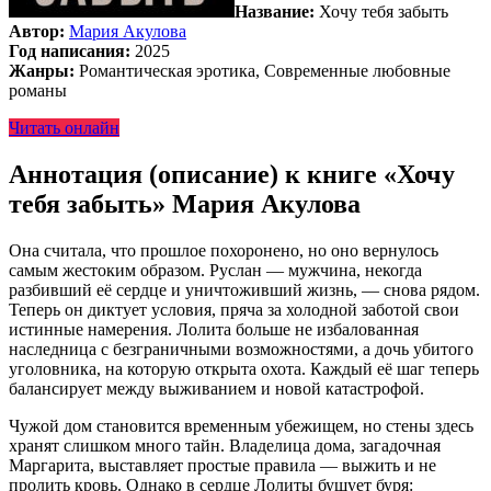
Название:
Хочу тебя забыть
Автор:
Мария Акулова
Год написания:
2025
Жанры:
Романтическая эротика, Современные любовные
романы
Читать онлайн
Аннотация (описание) к книге «Хочу
тебя забыть» Мария Акулова
Она считала, что прошлое похоронено, но оно вернулось
самым жестоким образом. Руслан — мужчина, некогда
разбивший её сердце и уничтоживший жизнь, — снова рядом.
Теперь он диктует условия, пряча за холодной заботой свои
истинные намерения. Лолита больше не избалованная
наследница с безграничными возможностями, а дочь убитого
уголовника, на которую открыта охота. Каждый её шаг теперь
балансирует между выживанием и новой катастрофой.
Чужой дом становится временным убежищем, но стены здесь
хранят слишком много тайн. Владелица дома, загадочная
Маргарита, выставляет простые правила — выжить и не
пролить кровь. Однако в сердце Лолиты бушует буря: