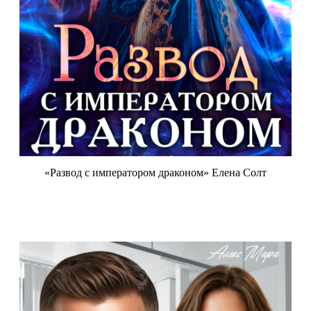
«Развод с императором драконом» Елена Солт