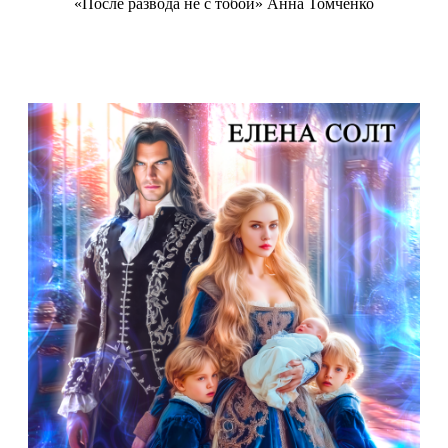
«После развода не с тобой» Анна Томченко