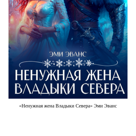
«Ненужная жена Владыки Севера» Эми Эванс