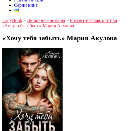
Серии книг
LadyBook
»
Любовные романы
»
Романтическая эротика
»
«Хочу тебя забыть» Мария Акулова
«Хочу тебя забыть» Мария Акулова