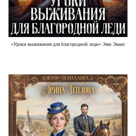
«Уроки выживания для благородной леди» Эми Эванс