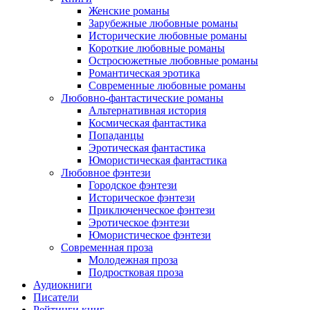
Женские романы
Зарубежные любовные романы
Исторические любовные романы
Короткие любовные романы
Остросюжетные любовные романы
Романтическая эротика
Современные любовные романы
Любовно-фантастические романы
Альтернативная история
Космическая фантастика
Попаданцы
Эротическая фантастика
Юмористическая фантастика
Любовное фэнтези
Городское фэнтези
Историческое фэнтези
Приключенческое фэнтези
Эротическое фэнтези
Юмористическое фэнтези
Современная проза
Молодежная проза
Подростковая проза
Аудиокниги
Писатели
Рейтинги книг