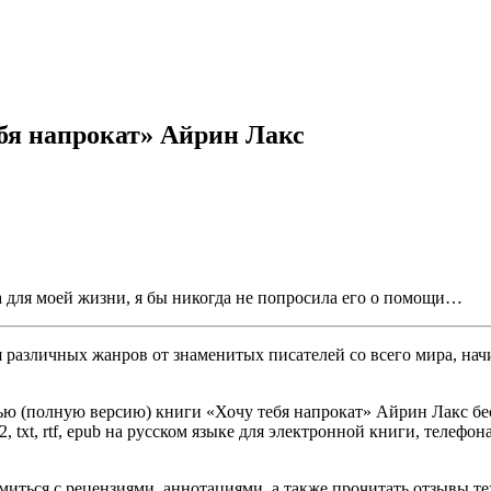
ебя напрокат» Айрин Лакс
а для моей жизни, я бы никогда не попросила его о помощи…
различных жанров от знаменитых писателей со всего мира, начи
ью (полную версию) книги «Хочу тебя напрокат» Айрин Лакс бес
, txt, rtf, epub на русском языке для электронной книги, телефон
омиться с рецензиями, аннотациями, а также прочитать отзывы т