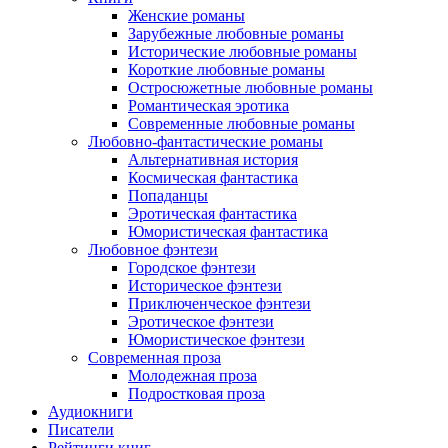
Женские романы
Зарубежные любовные романы
Исторические любовные романы
Короткие любовные романы
Остросюжетные любовные романы
Романтическая эротика
Современные любовные романы
Любовно-фантастические романы
Альтернативная история
Космическая фантастика
Попаданцы
Эротическая фантастика
Юмористическая фантастика
Любовное фэнтези
Городское фэнтези
Историческое фэнтези
Приключенческое фэнтези
Эротическое фэнтези
Юмористическое фэнтези
Современная проза
Молодежная проза
Подростковая проза
Аудиокниги
Писатели
Рейтинги книг