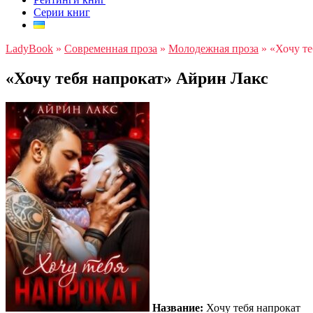
Серии книг
LadyBook
»
Современная проза
»
Молодежная проза
»
«Хочу те
«Хочу тебя напрокат» Айрин Лакс
Название:
Хочу тебя напрокат