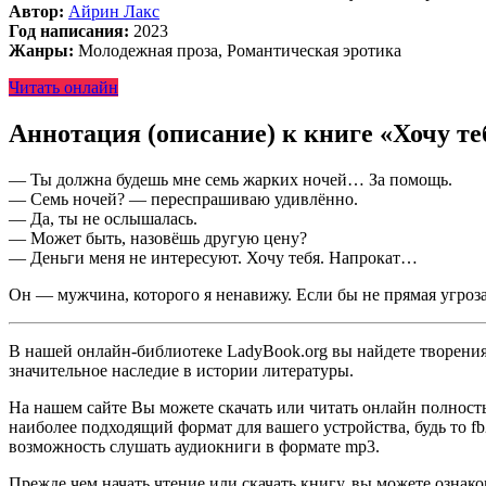
Автор:
Айрин Лакс
Год написания:
2023
Жанры:
Молодежная проза, Романтическая эротика
Читать онлайн
Аннотация (описание) к книге «Хочу т
— Ты должна будешь мне семь жарких ночей… За помощь.
— Семь ночей? — переспрашиваю удивлённо.
— Да, ты не ослышалась.
— Может быть, назовёшь другую цену?
— Деньги меня не интересуют. Хочу тебя. Напрокат…
Он — мужчина, которого я ненавижу. Если бы не прямая угроз
В нашей онлайн-библиотеке LadyBook.org вы найдете творения 
значительное наследие в истории литературы.
На нашем сайте Вы можете скачать или читать онлайн полност
наиболее подходящий формат для вашего устройства, будь то fb2
возможность слушать аудиокниги в формате mp3.
Прежде чем начать чтение или скачать книгу, вы можете ознак