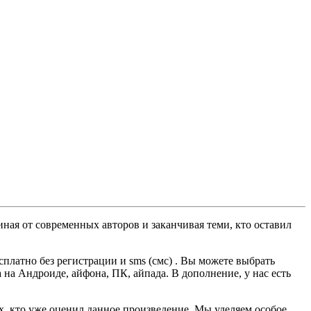
ная от современных авторов и заканчивая теми, кто оставил
платно без регистрации и sms (смс) . Вы можете выбрать
а на Андроиде, айфона, ПК, айпада. В дополнение, у нас есть
ех, кто уже оценил данное произведение. Мы уделяем особое