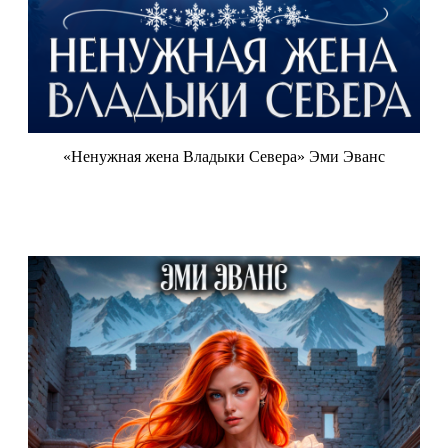
«Ненужная жена Владыки Севера» Эми Эванс