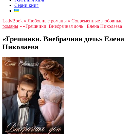
Серии книг
LadyBook
»
Любовные романы
»
Современные любовные
романы
»
«Грешники. Внебрачная дочь» Елена Николаева
«Грешники. Внебрачная дочь» Елена
Николаева