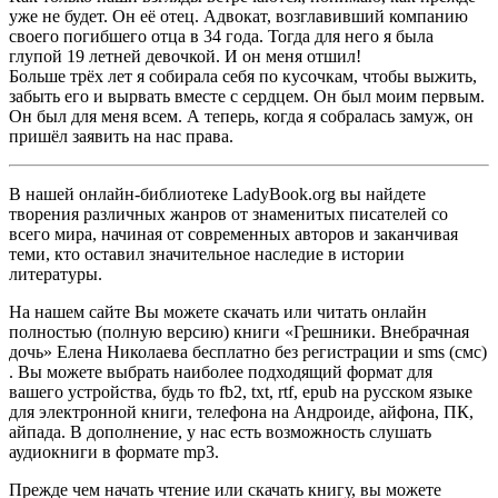
уже не будет. Он её отец. Адвокат, возглавивший компанию
своего погибшего отца в 34 года. Тогда для него я была
глупой 19 летней девочкой. И он меня отшил!
Больше трёх лет я собирала себя по кусочкам, чтобы выжить,
забыть его и вырвать вместе с сердцем. Он был моим первым.
Он был для меня всем. А теперь, когда я собралась замуж, он
пришёл заявить на нас права.
В нашей онлайн-библиотеке LadyBook.org вы найдете
творения различных жанров от знаменитых писателей со
всего мира, начиная от современных авторов и заканчивая
теми, кто оставил значительное наследие в истории
литературы.
На нашем сайте Вы можете скачать или читать онлайн
полностью (полную версию) книги «Грешники. Внебрачная
дочь» Елена Николаева бесплатно без регистрации и sms (смс)
. Вы можете выбрать наиболее подходящий формат для
вашего устройства, будь то fb2, txt, rtf, epub на русском языке
для электронной книги, телефона на Андроиде, айфона, ПК,
айпада. В дополнение, у нас есть возможность слушать
аудиокниги в формате mp3.
Прежде чем начать чтение или скачать книгу, вы можете