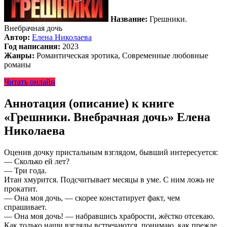
Название:
Грешники.
Внебрачная дочь
Автор:
Елена Николаева
Год написания:
2023
Жанры:
Романтическая эротика, Современные любовные
романы
Читать онлайн
Аннотация (описание) к книге
«Грешники. Внебрачная дочь» Елена
Николаева
Оценив дочку пристальным взглядом, бывший интересуется:
— Сколько ей лет?
— Три года.
Итан хмурится. Подсчитывает месяцы в уме. С ним ложь не
прокатит.
— Она моя дочь, — скорее констатирует факт, чем
спрашивает.
— Она моя дочь! — набравшись храбрости, жёстко отсекаю.
Как только наши взгляды встречаются, понимаю, как прежде