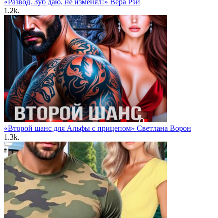
«Развод. Зуб даю, не изменял!» Вера Рэй
1.2k.
«Второй шанс для Альфы с прицепом» Светлана Ворон
1.3k.