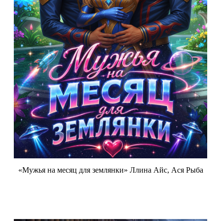
«Мужья на месяц для землянки» Ллина Айс, Ася Рыба