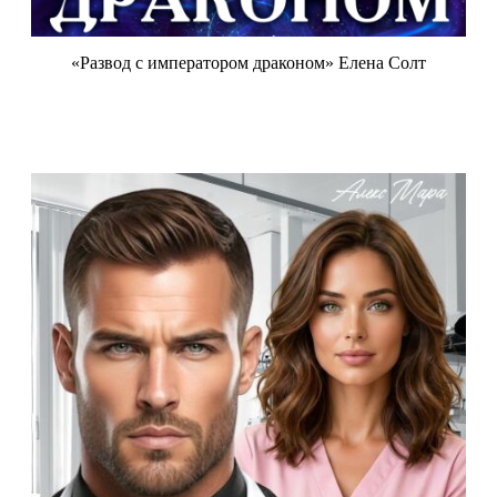
«Развод с императором драконом» Елена Солт