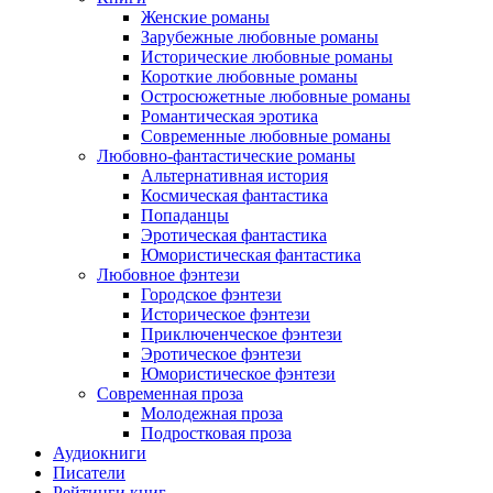
Женские романы
Зарубежные любовные романы
Исторические любовные романы
Короткие любовные романы
Остросюжетные любовные романы
Романтическая эротика
Современные любовные романы
Любовно-фантастические романы
Альтернативная история
Космическая фантастика
Попаданцы
Эротическая фантастика
Юмористическая фантастика
Любовное фэнтези
Городское фэнтези
Историческое фэнтези
Приключенческое фэнтези
Эротическое фэнтези
Юмористическое фэнтези
Современная проза
Молодежная проза
Подростковая проза
Аудиокниги
Писатели
Рейтинги книг