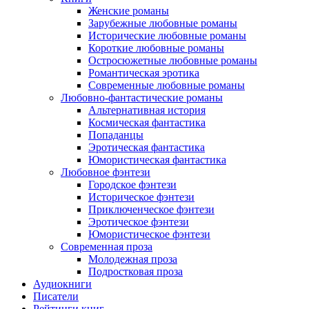
Женские романы
Зарубежные любовные романы
Исторические любовные романы
Короткие любовные романы
Остросюжетные любовные романы
Романтическая эротика
Современные любовные романы
Любовно-фантастические романы
Альтернативная история
Космическая фантастика
Попаданцы
Эротическая фантастика
Юмористическая фантастика
Любовное фэнтези
Городское фэнтези
Историческое фэнтези
Приключенческое фэнтези
Эротическое фэнтези
Юмористическое фэнтези
Современная проза
Молодежная проза
Подростковая проза
Аудиокниги
Писатели
Рейтинги книг