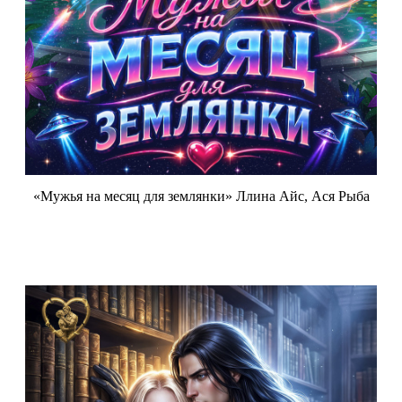
«Мужья на месяц для землянки» Ллина Айс, Ася Рыба