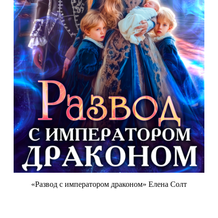
«Развод с императором драконом» Елена Солт