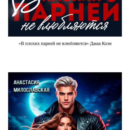
«В плохих парней не влюбляются» Даша Коэн