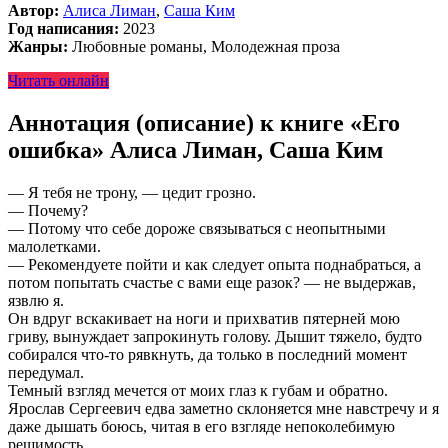
Автор:
Алиса Лиман
,
Саша Ким
Год написания:
2023
Жанры:
Любовные романы, Молодежная проза
Читать онлайн
Аннотация (описание) к книге «Его
ошибка» Алиса Лиман, Саша Ким
— Я тебя не трону, — цедит грозно.
— Почему?
— Потому что себе дороже связываться с неопытными
малолетками.
— Рекомендуете пойти и как следует опыта поднабраться, а
потом попытать счастье с вами еще разок? — не выдержав,
язвлю я.
Он вдруг вскакивает на ноги и прихватив пятерней мою
гриву, вынуждает запрокинуть голову. Дышит тяжело, будто
собирался что-то рявкнуть, да только в последний момент
передумал.
Темный взгляд мечется от моих глаз к губам и обратно.
Ярослав Сергеевич едва заметно склоняется мне навстречу и я
даже дышать боюсь, читая в его взгляде непоколебимую
решимость…