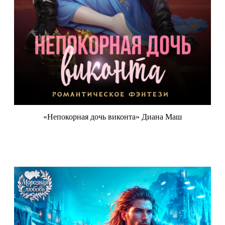
«Непокорная дочь виконта» Диана Маш