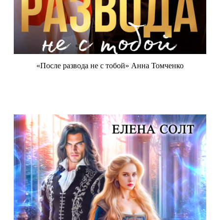
«После развода не с тобой» Анна Томченко