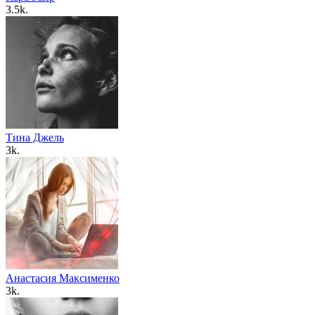
3.5k.
Тина Джель
3k.
Анастасия Максименко
3k.