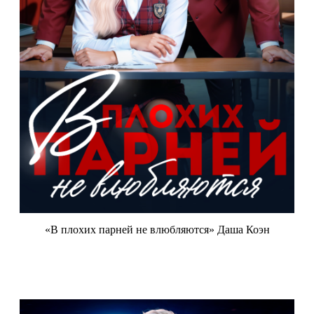
«В плохих парней не влюбляются» Даша Коэн