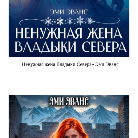
«Ненужная жена Владыки Севера» Эми Эванс