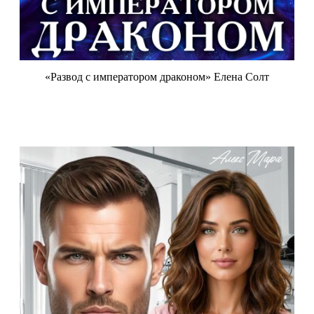
«Развод с императором драконом» Елена Солт