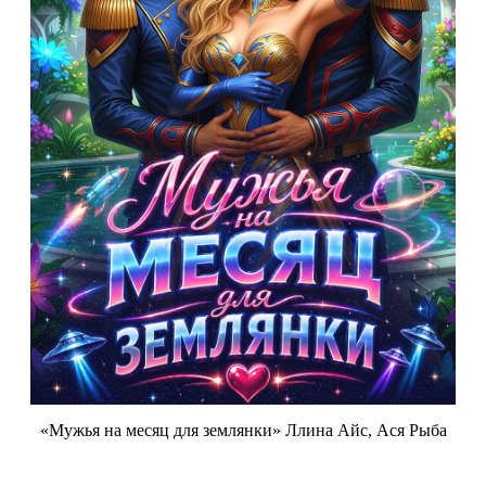
«Мужья на месяц для землянки» Ллина Айс, Ася Рыба