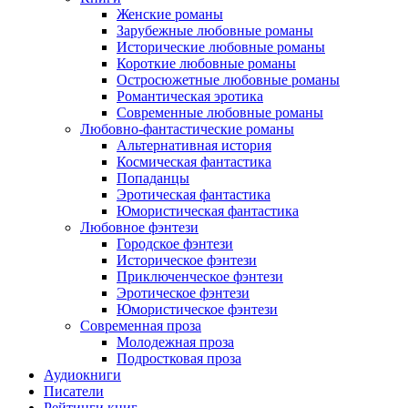
Женские романы
Зарубежные любовные романы
Исторические любовные романы
Короткие любовные романы
Остросюжетные любовные романы
Романтическая эротика
Современные любовные романы
Любовно-фантастические романы
Альтернативная история
Космическая фантастика
Попаданцы
Эротическая фантастика
Юмористическая фантастика
Любовное фэнтези
Городское фэнтези
Историческое фэнтези
Приключенческое фэнтези
Эротическое фэнтези
Юмористическое фэнтези
Современная проза
Молодежная проза
Подростковая проза
Аудиокниги
Писатели
Рейтинги книг