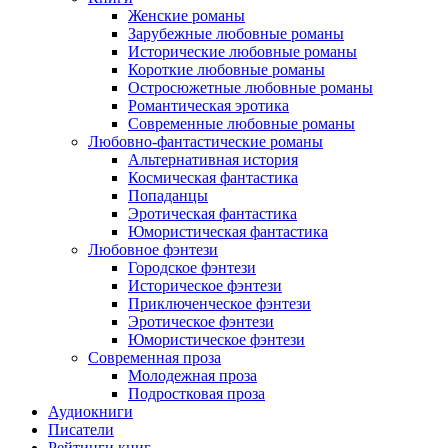
Женские романы
Зарубежные любовные романы
Исторические любовные романы
Короткие любовные романы
Остросюжетные любовные романы
Романтическая эротика
Современные любовные романы
Любовно-фантастические романы
Альтернативная история
Космическая фантастика
Попаданцы
Эротическая фантастика
Юмористическая фантастика
Любовное фэнтези
Городское фэнтези
Историческое фэнтези
Приключенческое фэнтези
Эротическое фэнтези
Юмористическое фэнтези
Современная проза
Молодежная проза
Подростковая проза
Аудиокниги
Писатели
Рейтинги книг