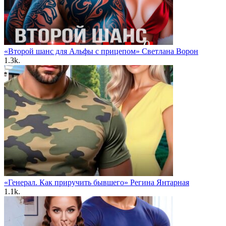
«Второй шанс для Альфы с прицепом» Светлана Ворон
1.3k.
«Генерал. Как приручить бывшего» Регина Янтарная
1.1k.