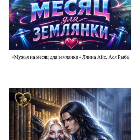
«Мужья на месяц для землянки» Ллина Айс, Ася Рыба