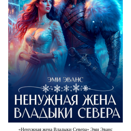
«Ненужная жена Владыки Севера» Эми Эванс