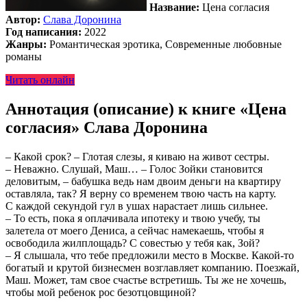
Название:
Цена согласия
Автор:
Слава Доронина
Год написания:
2022
Жанры:
Романтическая эротика, Современные любовные
романы
Читать онлайн
Аннотация (описание) к книге «Цена
согласия» Слава Доронина
– Какой срок? – Глотая слезы, я киваю на живот сестры.
– Неважно. Слушай, Маш… – Голос Зойки становится
деловитым, – бабушка ведь нам двоим деньги на квартиру
оставляла, так? Я верну со временем твою часть на карту.
С каждой секундой гул в ушах нарастает лишь сильнее.
– То есть, пока я оплачивала ипотеку и твою учебу, ты
залетела от моего Дениса, а сейчас намекаешь, чтобы я
освободила жилплощадь? С совестью у тебя как, Зой?
– Я слышала, что тебе предложили место в Москве. Какой-то
богатый и крутой бизнесмен возглавляет компанию. Поезжай,
Маш. Может, там свое счастье встретишь. Ты же не хочешь,
чтобы мой ребенок рос безотцовщиной?