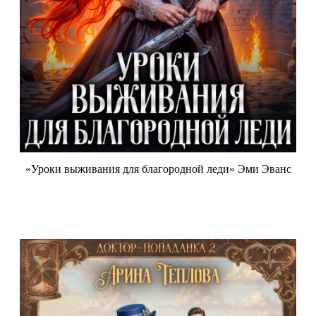
«Уроки выживания для благородной леди» Эми Эванс