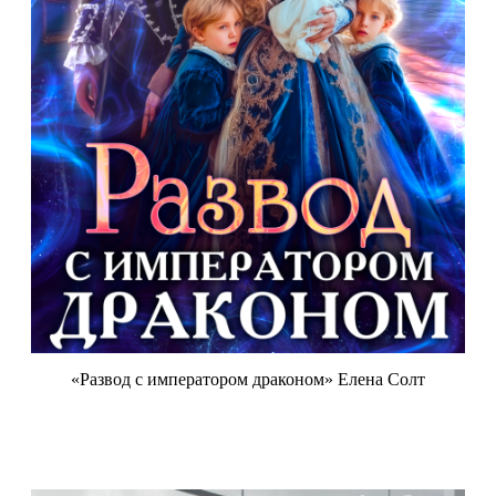
«Развод с императором драконом» Елена Солт