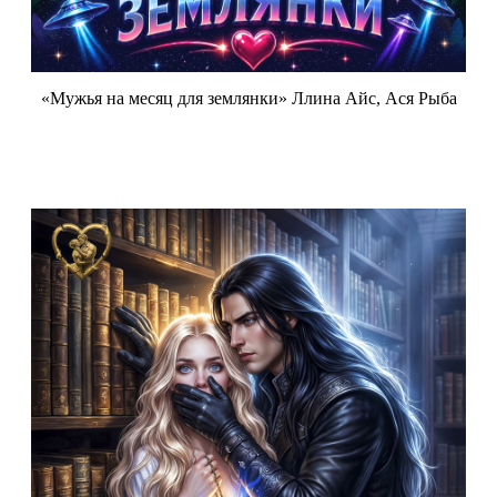
«Мужья на месяц для землянки» Ллина Айс, Ася Рыба