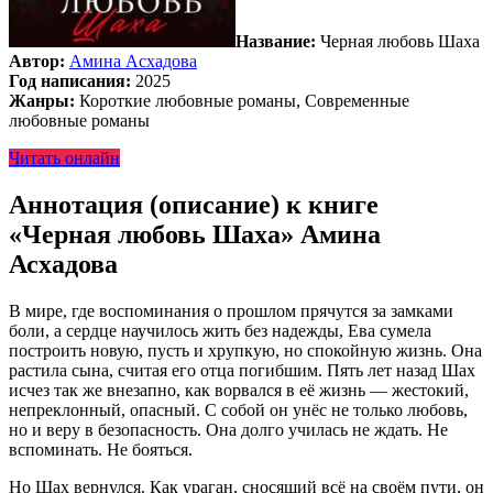
Название:
Черная любовь Шаха
Автор:
Амина Асхадова
Год написания:
2025
Жанры:
Короткие любовные романы, Современные
любовные романы
Читать онлайн
Аннотация (описание) к книге
«Черная любовь Шаха» Амина
Асхадова
В мире, где воспоминания о прошлом прячутся за замками
боли, а сердце научилось жить без надежды, Ева сумела
построить новую, пусть и хрупкую, но спокойную жизнь. Она
растила сына, считая его отца погибшим. Пять лет назад Шах
исчез так же внезапно, как ворвался в её жизнь — жестокий,
непреклонный, опасный. С собой он унёс не только любовь,
но и веру в безопасность. Она долго училась не ждать. Не
вспоминать. Не бояться.
Но Шах вернулся. Как ураган, сносящий всё на своём пути, он