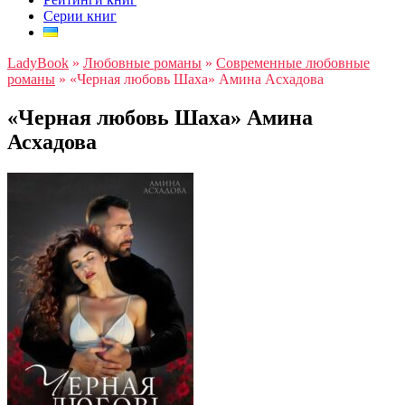
Серии книг
LadyBook
»
Любовные романы
»
Современные любовные
романы
»
«Черная любовь Шаха» Амина Асхадова
«Черная любовь Шаха» Амина
Асхадова