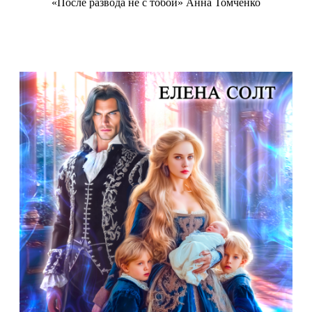
«После развода не с тобой» Анна Томченко