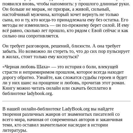
появился вновь, чтобы напомнить: у прошлого длинные руки.
Он больше не мираж, не призрак, а живой, сильный,
настойчивый мужчина, который хочет вернуть не только
сына, но и ту, кто когда-то принадлежала ему без остатка. Его
методы не изменились — он по-прежнему берет силой. И ему
всё равно, сколько лет прошло, кто рядом с Евой сейчас и как
сильно она сопротивляется.
Он требует разговоров, решений, близости. А она требует
забыть. Но возможно ли стереть то, что до сих пор пульсирует
в жилах, стоит только ему коснуться?
«Черная любовь Шаха» — это история о боли, влекущей
страсти и непримиримом прошлом, которое всегда находит
дорогу обратно. Узнайте, как сложатся судьбы героев и будет
ли у них шанс на прощение и любовь, прочитав этот роман.
Книгу можно читать онлайн или скачать бесплатно в
библиотеке ladybook.org.
В нашей онлайн-библиотеке LadyBook.org вы найдете
творения различных жанров от знаменитых писателей со
всего мира, начиная от современных авторов и заканчивая
теми, кто оставил значительное наследие в истории
литературы.