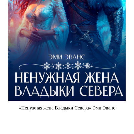
«Ненужная жена Владыки Севера» Эми Эванс