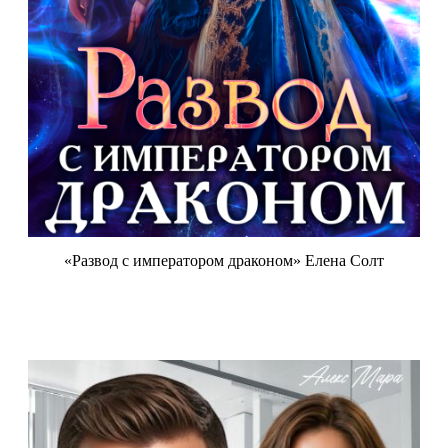
«Развод с императором драконом» Елена Солт