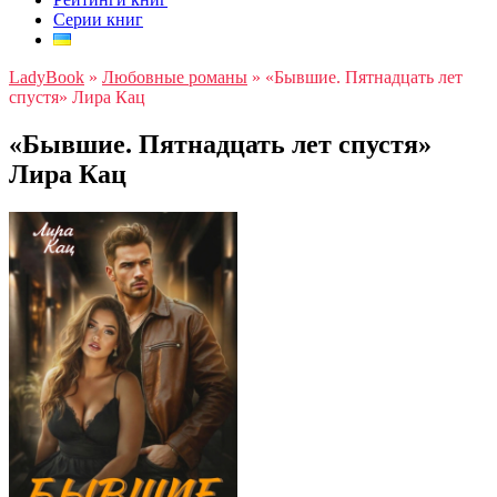
Серии книг
LadyBook
»
Любовные романы
»
«Бывшие. Пятнадцать лет
спустя» Лира Кац
«Бывшие. Пятнадцать лет спустя»
Лира Кац