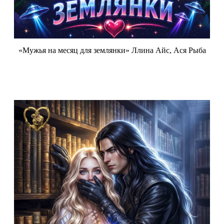
«Мужья на месяц для землянки» Ллина Айс, Ася Рыба