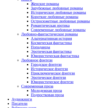
Женские романы
Зарубежные любовные романы
Исторические любовные романы
Короткие любовные романы
Остросюжетные любовные романы
Романтическая эротика
Современные любовные романы
Любовно-фантастические романы
Альтернативная история
Космическая фантастика
Попаданцы
Эротическая фантастика
Юмористическая фантастика
Любовное фэнтези
Городское фэнтези
Историческое фэнтези
Приключенческое фэнтези
Эротическое фэнтези
Юмористическое фэнтези
Современная проза
Молодежная проза
Подростковая проза
Аудиокниги
Писатели
Рейтинги книг