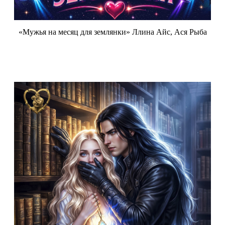
«Мужья на месяц для землянки» Ллина Айс, Ася Рыба