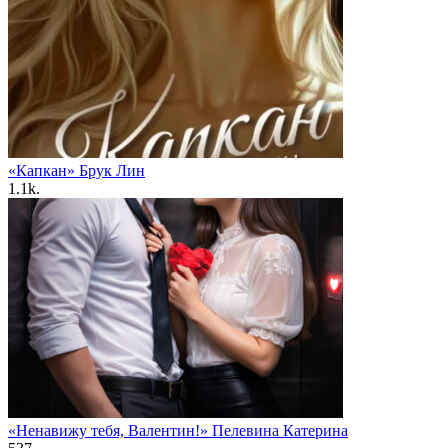
«Капкан» Брук Лин
1.1k.
«Ненавижу тебя, Валентин!» Пелевина Катерина