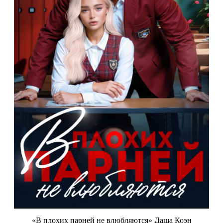
«В плохих парней не влюбляются» Даша Коэн