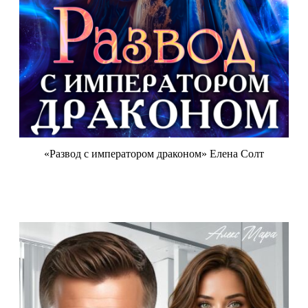
«Развод с императором драконом» Елена Солт