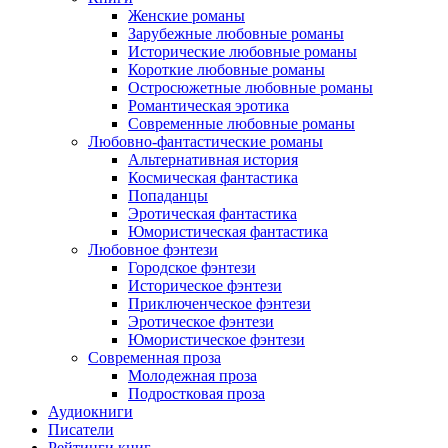
Женские романы
Зарубежные любовные романы
Исторические любовные романы
Короткие любовные романы
Остросюжетные любовные романы
Романтическая эротика
Современные любовные романы
Любовно-фантастические романы
Альтернативная история
Космическая фантастика
Попаданцы
Эротическая фантастика
Юмористическая фантастика
Любовное фэнтези
Городское фэнтези
Историческое фэнтези
Приключенческое фэнтези
Эротическое фэнтези
Юмористическое фэнтези
Современная проза
Молодежная проза
Подростковая проза
Аудиокниги
Писатели
Рейтинги книг