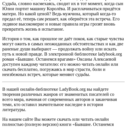
Судьба, словно насмехаясь, сводит их в тот момент, когда сын
Юлии портит машину Королёва. И расплачиваться придётся
матери. Но какой ценой? Ведь мужчина, который когда-то
предал её, теперь сам решает, как обернётся эта встреча. Его
ледяное высокомерие и новые правила игры грозят вновь
превратить жизнь в испытание.
История о том, как прошлое не даёт покоя, как старые чувства
могут ожить в самых неожиданных обстоятельствах и как две
раненые души выбирают — продолжать войну или искать
путь к новой правде. В электронной библиотеке ladybook.org
роман «Бывшие. Останемся врагами» Оксаны Алексаевой
доступен каждому читателю: его можно читать онлайн или
скачать бесплатно, погружаясь в мир страсти, боли и
неизбежных встреч, которые меняют судьбы.
В нашей онлайн-библиотеке LadyBook.org вы найдете
творения различных жанров от знаменитых писателей со
всего мира, начиная от современных авторов и заканчивая
теми, кто оставил значительное наследие в истории
литературы.
На нашем сайте Вы можете скачать или читать онлайн
полностью (полную версию) книги «Бывшие. Останемся