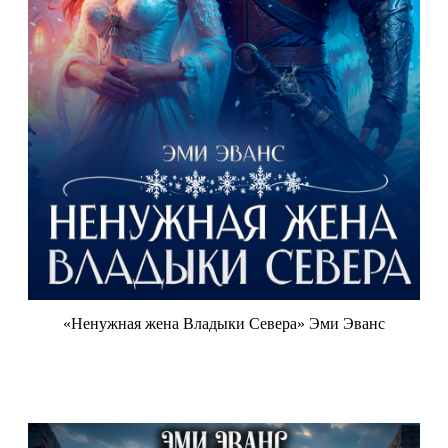
«Ненужная жена Владыки Севера» Эми Эванс