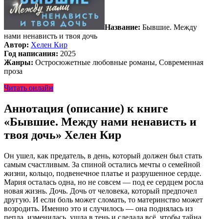
Название:
Бывшие. Между
нами ненависть и твоя дочь
Автор:
Хелен Кир
Год написания:
2025
Жанры:
Остросюжетные любовные романы, Современная
проза
Читать онлайн
Аннотация (описание) к книге
«Бывшие. Между нами ненависть и
твоя дочь» Хелен Кир
Он ушел, как предатель, в день, который должен был стать
самым счастливым. За спиной остались мечты о семейной
жизни, кольцо, подвенечное платье и разрушенное сердце.
Мария осталась одна, но не совсем — под ее сердцем росла
новая жизнь. Дочь. Дочь от человека, который предпочел
другую. И если боль может сломать, то материнство может
возродить. Именно это и случилось — она поднялась из
пепла, изменилась, ушла в тень и сделала всё, чтобы тайна