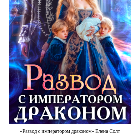
«Развод с императором драконом» Елена Солт