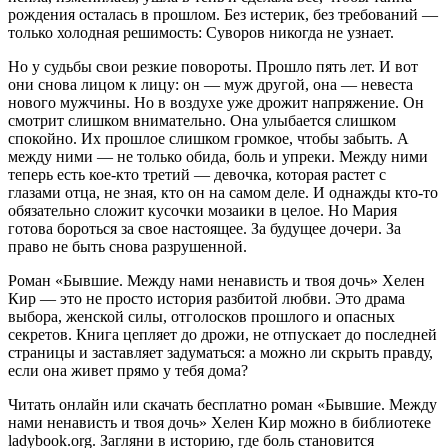
рождения осталась в прошлом. Без истерик, без требований —
только холодная решимость: Суворов никогда не узнает.
Но у судьбы свои резкие повороты. Прошло пять лет. И вот
они снова лицом к лицу: он — муж другой, она — невеста
нового мужчины. Но в воздухе уже дрожит напряжение. Он
смотрит слишком внимательно. Она улыбается слишком
спокойно. Их прошлое слишком громкое, чтобы забыть. А
между ними — не только обида, боль и упреки. Между ними
теперь есть кое-кто третий — девочка, которая растет с
глазами отца, не зная, кто он на самом деле. И однажды кто-то
обязательно сложит кусочки мозаики в целое. Но Мария
готова бороться за свое настоящее. За будущее дочери. За
право не быть снова разрушенной.
Роман «Бывшие. Между нами ненависть и твоя дочь» Хелен
Кир — это не просто история разбитой любви. Это драма
выбора, женской силы, отголосков прошлого и опасных
секретов. Книга цепляет до дрожи, не отпускает до последней
страницы и заставляет задуматься: а можно ли скрыть правду,
если она живет прямо у тебя дома?
Читать онлайн или скачать бесплатно роман «Бывшие. Между
нами ненависть и твоя дочь» Хелен Кир можно в библиотеке
ladybook.org. Загляни в историю, где боль становится