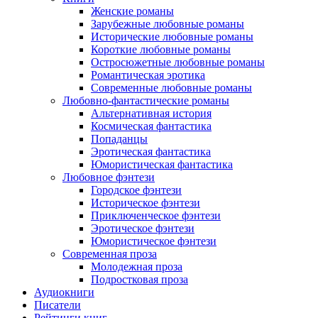
Женские романы
Зарубежные любовные романы
Исторические любовные романы
Короткие любовные романы
Остросюжетные любовные романы
Романтическая эротика
Современные любовные романы
Любовно-фантастические романы
Альтернативная история
Космическая фантастика
Попаданцы
Эротическая фантастика
Юмористическая фантастика
Любовное фэнтези
Городское фэнтези
Историческое фэнтези
Приключенческое фэнтези
Эротическое фэнтези
Юмористическое фэнтези
Современная проза
Молодежная проза
Подростковая проза
Аудиокниги
Писатели
Рейтинги книг