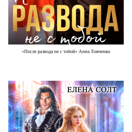
«После развода не с тобой» Анна Томченко