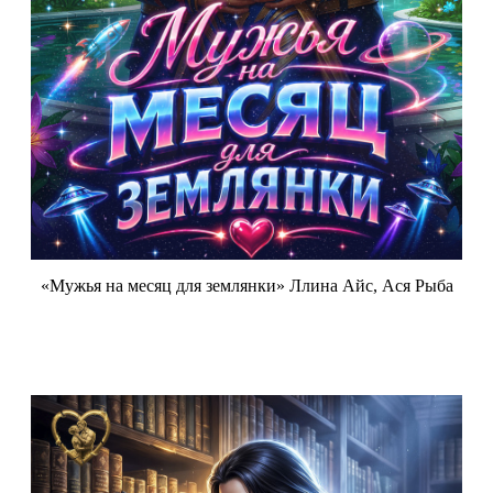
«Мужья на месяц для землянки» Ллина Айс, Ася Рыба