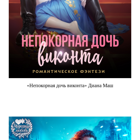
«Непокорная дочь виконта» Диана Маш