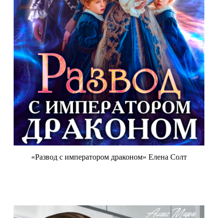
«Развод с императором драконом» Елена Солт