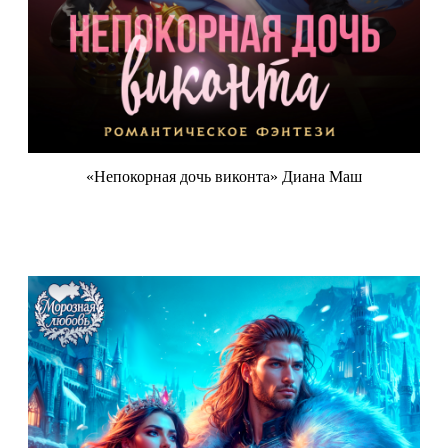
«Непокорная дочь виконта» Диана Маш