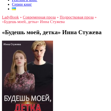
Серии книг
LadyBook
»
Современная проза
»
Подростковая проза
»
«Будешь моей, детка» Инна Стужева
«Будешь моей, детка» Инна Стужева