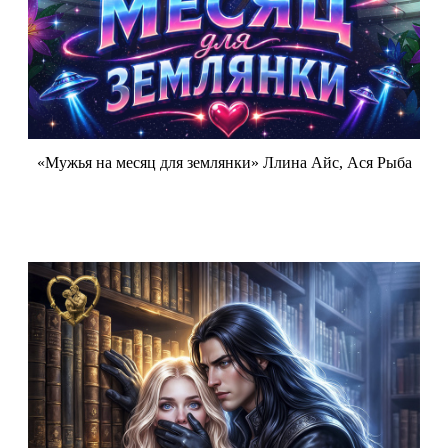
«Мужья на месяц для землянки» Ллина Айс, Ася Рыба