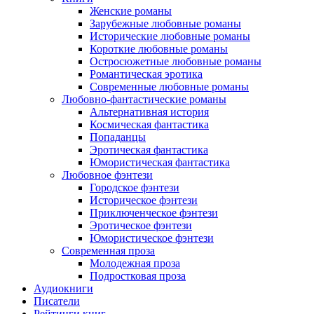
Женские романы
Зарубежные любовные романы
Исторические любовные романы
Короткие любовные романы
Остросюжетные любовные романы
Романтическая эротика
Современные любовные романы
Любовно-фантастические романы
Альтернативная история
Космическая фантастика
Попаданцы
Эротическая фантастика
Юмористическая фантастика
Любовное фэнтези
Городское фэнтези
Историческое фэнтези
Приключенческое фэнтези
Эротическое фэнтези
Юмористическое фэнтези
Современная проза
Молодежная проза
Подростковая проза
Аудиокниги
Писатели
Рейтинги книг