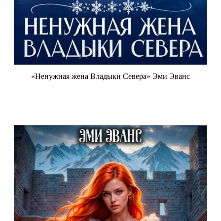
«Ненужная жена Владыки Севера» Эми Эванс