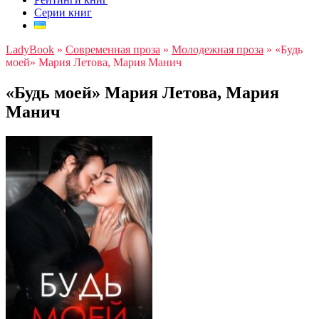
Серии книг
LadyBook
»
Современная проза
»
Молодежная проза
»
«Будь
моей» Мария Летова, Мария Манич
«Будь моей» Мария Летова, Мария
Манич