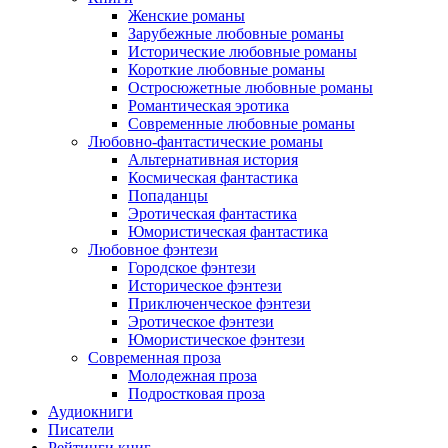
Женские романы
Зарубежные любовные романы
Исторические любовные романы
Короткие любовные романы
Остросюжетные любовные романы
Романтическая эротика
Современные любовные романы
Любовно-фантастические романы
Альтернативная история
Космическая фантастика
Попаданцы
Эротическая фантастика
Юмористическая фантастика
Любовное фэнтези
Городское фэнтези
Историческое фэнтези
Приключенческое фэнтези
Эротическое фэнтези
Юмористическое фэнтези
Современная проза
Молодежная проза
Подростковая проза
Аудиокниги
Писатели
Рейтинги книг