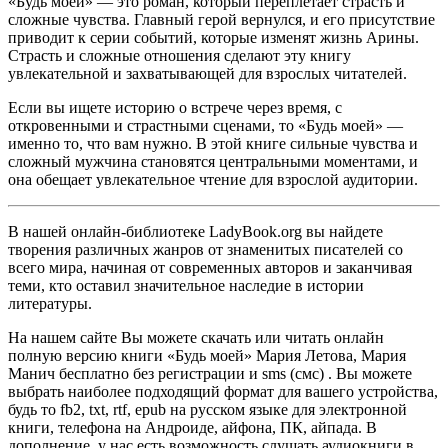
«Будь моей» — это роман, который переплетает страсть и
сложные чувства. Главный герой вернулся, и его присутствие
приводит к серии событий, которые изменят жизнь Арины.
Страсть и сложные отношения сделают эту книгу
увлекательной и захватывающей для взрослых читателей.
Если вы ищете историю о встрече через время, с
откровенными и страстными сценами, то «Будь моей» —
именно то, что вам нужно. В этой книге сильные чувства и
сложный мужчина становятся центральными моментами, и
она обещает увлекательное чтение для взрослой аудитории.
В нашей онлайн-библиотеке LadyBook.org вы найдете
творения различных жанров от знаменитых писателей со
всего мира, начиная от современных авторов и заканчивая
теми, кто оставил значительное наследие в истории
литературы.
На нашем сайте Вы можете скачать или читать онлайн
полную версию книги «Будь моей» Мария Летова, Мария
Манич бесплатно без регистрации и sms (смс) . Вы можете
выбрать наиболее подходящий формат для вашего устройства,
будь то fb2, txt, rtf, epub на русском языке для электронной
книги, телефона на Андроиде, айфона, ПК, айпада. В
дополнение, у нас есть возможность слушать аудиокниги в