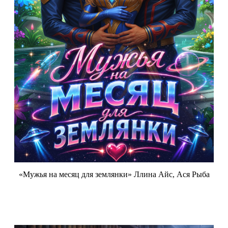
«Мужья на месяц для землянки» Ллина Айс, Ася Рыба