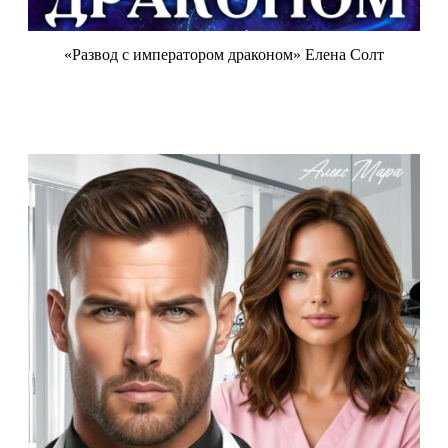
«Развод с императором драконом» Елена Солт