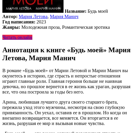
Название:
Будь моей
Автор:
Мария Летова
,
Мария Манич
Год написания:
2023
Жанры:
Молодежная проза, Романтическая эротика
Читать онлайн
Аннотация к книге «Будь моей» Мария
Летова, Мария Манич
В романе «Будь моей» от Марии Летовой и Марии Манич вы
окунетесь в историю, где страсть и непростые отношения
играют главные роли. Главная героиня больше не наивная
девочка, но прошлое вернется в ее жизнь как ураган, разрушая
все, что она построила за годы без него.
Арина, любившая лучшего друга своего старшего брата,
пережила уход этого мужчины, несмотря на свою глубокую
привязанность. Он уехал, оставив ее в прошлом. Но когда он
внезапно возвращается, все меняется. Он вторгается в ее
жизнь, разрушая ее мир и вызывая новые чувства.