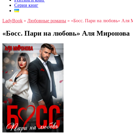
Серии книг
LadyBook
»
Любовные романы
»
«Босс. Пари на любовь» Аля
«Босс. Пари на любовь» Аля Миронова