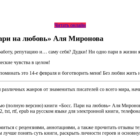
Читать онлайн
Пари на любовь» Аля Миронова
аботу, репутацию и… саму себя? Дудки! Ни одно пари в жизни я е
ческие чувства в целом!
поминать это 14-е февраля и боготворить меня! Без любви жить н
различных жанров от знаменитых писателей со всего мира, начи
ью (полную версию) книги «Босс. Пари на любовь» Аля Миронова
, txt, rtf, epub на русском языке для электронной книги, телефон
омиться с рецензиями, аннотациями, а также прочитать отзывы т
 лучше понять суть книги, раскрыть личности героев и основн