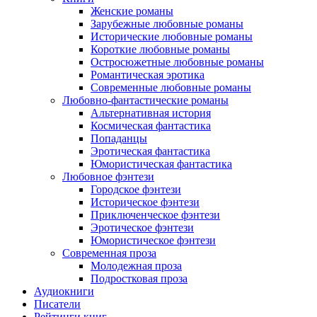
Женские романы
Зарубежные любовные романы
Исторические любовные романы
Короткие любовные романы
Остросюжетные любовные романы
Романтическая эротика
Современные любовные романы
Любовно-фантастические романы
Альтернативная история
Космическая фантастика
Попаданцы
Эротическая фантастика
Юмористическая фантастика
Любовное фэнтези
Городское фэнтези
Историческое фэнтези
Приключенческое фэнтези
Эротическое фэнтези
Юмористическое фэнтези
Современная проза
Молодежная проза
Подростковая проза
Аудиокниги
Писатели
Рейтинги книг