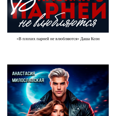
«В плохих парней не влюбляются» Даша Коэн