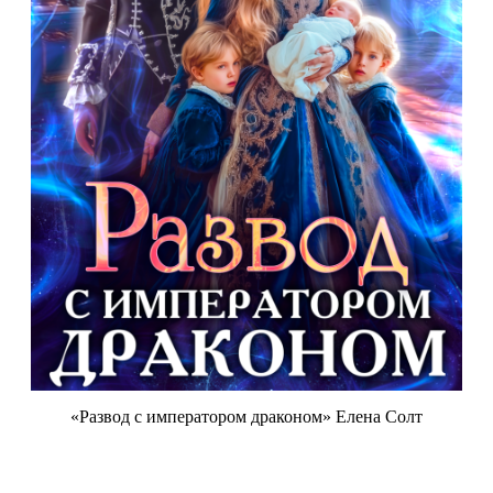
«Развод с императором драконом» Елена Солт