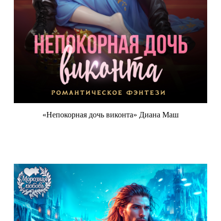
«Непокорная дочь виконта» Диана Маш