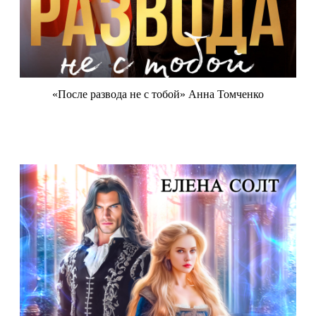
«После развода не с тобой» Анна Томченко