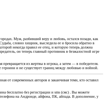
 городах. Муж, разбивший веру и любовь, остался позади, как
Судьба, словно хищник, выследила ее и бросила обратно в
оторой некогда правил ее отец, и которую теперь должна
предатель, он теперь главный противник в безжалостной игре
 превращается из жертвы в игрока, а затем — в победителя.
е героини и не существует границ между любовью и войной.
ная от современных авторов и заканчивая теми, кто оставил
а бесплатно без регистрации и sms (смс) . Вы можете
, телефона на Андроиде, айфона, ПК, айпада. В дополнение, у