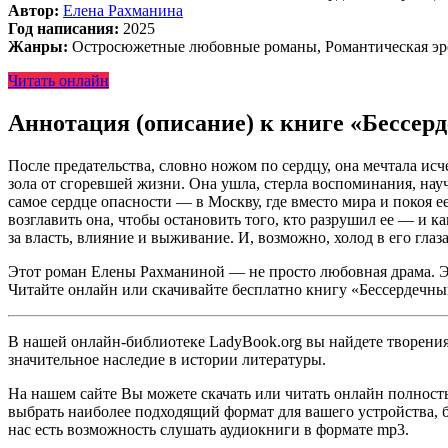
Автор:
Елена Рахманина
Год написания:
2025
Жанры:
Остросюжетные любовные романы, Романтическая эр
Читать онлайн
Аннотация (описание) к книге «Бессе
После предательства, словно ножом по сердцу, она мечтала исч
зола от сгоревшей жизни. Она ушла, стерла воспоминания, нау
самое сердце опасности — в Москву, где вместо мира и покоя 
возглавить она, чтобы остановить того, кто разрушил ее — и к
за власть, влияние и выживание. И, возможно, холод в его глаза
Этот роман Елены Рахманиной — не просто любовная драма. Это
Читайте онлайн или скачивайте бесплатно книгу «Бессердечны
В нашей онлайн-библиотеке LadyBook.org вы найдете творения 
значительное наследие в истории литературы.
На нашем сайте Вы можете скачать или читать онлайн полност
выбрать наиболее подходящий формат для вашего устройства, буд
нас есть возможность слушать аудиокниги в формате mp3.