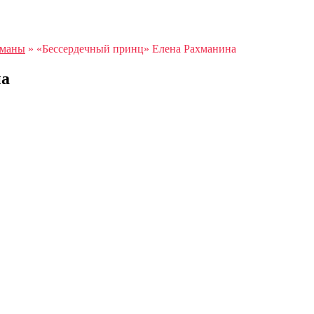
оманы
»
«Бессердечный принц» Елена Рахманина
на