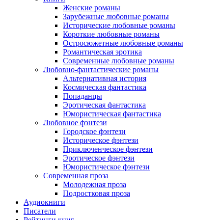
Женские романы
Зарубежные любовные романы
Исторические любовные романы
Короткие любовные романы
Остросюжетные любовные романы
Романтическая эротика
Современные любовные романы
Любовно-фантастические романы
Альтернативная история
Космическая фантастика
Попаданцы
Эротическая фантастика
Юмористическая фантастика
Любовное фэнтези
Городское фэнтези
Историческое фэнтези
Приключенческое фэнтези
Эротическое фэнтези
Юмористическое фэнтези
Современная проза
Молодежная проза
Подростковая проза
Аудиокниги
Писатели
Рейтинги книг