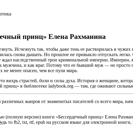
отика
рдечный принц» Елена Рахманина
езнуть. Исчезнуть так, чтобы даже тень ее растворилась в чужих
чилась снова дышать. Но прошлое не привыкло отпускать легко. 
ее ждал наследственный трон криминальной империи. Империи, к
ак мужчина, и как враг. Потому что ее бывший муж — не просто 
х не менее опасен, чем все пули мира.
 вихрь страстей, боли и силы духа. История о женщине, которая
й принц» в библиотеке ladybook.org — там, где оживают сильны
различных жанров от знаменитых писателей со всего мира, начи
ью (полную версию) книги «Бессердечный принц» Елена Рахманин
ь то fb2, txt, rtf, epub на русском языке для электронной книги