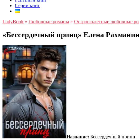
Серии книг
LadyBook
»
Любовные романы
»
Остросюжетные любовные р
«Бессердечный принц» Елена Рахмани
Название:
Бессердечный принц