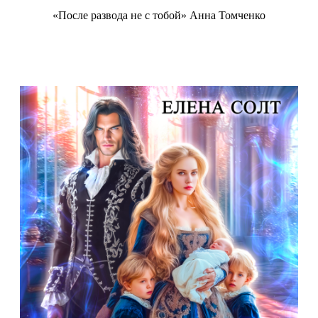
«После развода не с тобой» Анна Томченко