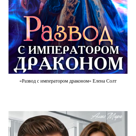
«Развод с императором драконом» Елена Солт