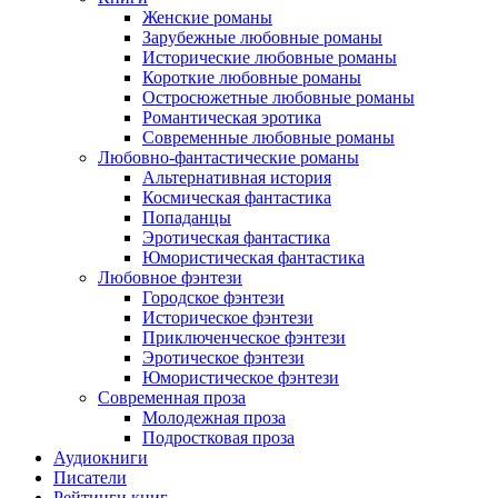
Женские романы
Зарубежные любовные романы
Исторические любовные романы
Короткие любовные романы
Остросюжетные любовные романы
Романтическая эротика
Современные любовные романы
Любовно-фантастические романы
Альтернативная история
Космическая фантастика
Попаданцы
Эротическая фантастика
Юмористическая фантастика
Любовное фэнтези
Городское фэнтези
Историческое фэнтези
Приключенческое фэнтези
Эротическое фэнтези
Юмористическое фэнтези
Современная проза
Молодежная проза
Подростковая проза
Аудиокниги
Писатели
Рейтинги книг