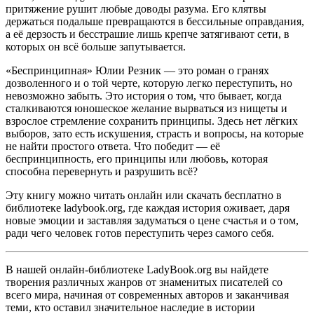
притяжение рушит любые доводы разума. Его клятвы
держаться подальше превращаются в бессильные оправдания,
а её дерзость и бесстрашие лишь крепче затягивают сети, в
которых он всё больше запутывается.
«Беспринципная» Юлии Резник — это роман о гранях
дозволенного и о той черте, которую легко переступить, но
невозможно забыть. Это история о том, что бывает, когда
сталкиваются юношеское желание вырваться из нищеты и
взрослое стремление сохранить принципы. Здесь нет лёгких
выборов, зато есть искушения, страсть и вопросы, на которые
не найти простого ответа. Что победит — её
беспринципность, его принципы или любовь, которая
способна перевернуть и разрушить всё?
Эту книгу можно читать онлайн или скачать бесплатно в
библиотеке ladybook.org, где каждая история оживает, даря
новые эмоции и заставляя задуматься о цене счастья и о том,
ради чего человек готов переступить через самого себя.
В нашей онлайн-библиотеке LadyBook.org вы найдете
творения различных жанров от знаменитых писателей со
всего мира, начиная от современных авторов и заканчивая
теми, кто оставил значительное наследие в истории