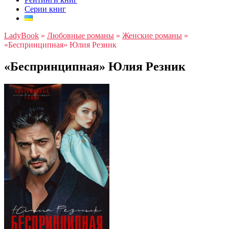
Серии книг
LadyBook
»
Любовные романы
»
Женские романы
»
«Беспринципная» Юлия Резник
«Беспринципная» Юлия Резник