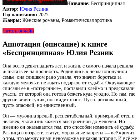
Название:
Беспринципная
Автор:
Юлия Резник
Год написания:
2025
Жанры:
Женские романы, Романтическая эротика
Читать онлайн
Аннотация (описание) к книге
«Беспринципная» Юлия Резник
Она всего девятнадцать лет, и жизнь с самого начала решила
испытать её на прочность. Родившись в неблагополучной
семье, она слишком рано узнала, что значит бороться за
каждую мелочь и не ждать подарков от судьбы. Окружающие
списали её в «потерянные», поставили клеймо и предсказали
участь, от которой она готова бежать куда угодно. Но там, где
другие видят тупик, она видит шанс. Пусть рискованный,
пусть опасный, но единственный.
Он — мужчина зрелый, респектабельный, примерный отец и
человек, чья жизнь кажется выстроенной до мелочей. Но
именно он оказывается тем, кто способен изменить её судьбу.
Разница в возрасте, статус, моральные запреты — всё кричит
о том, что между ними невозможна никакая история. И всё же