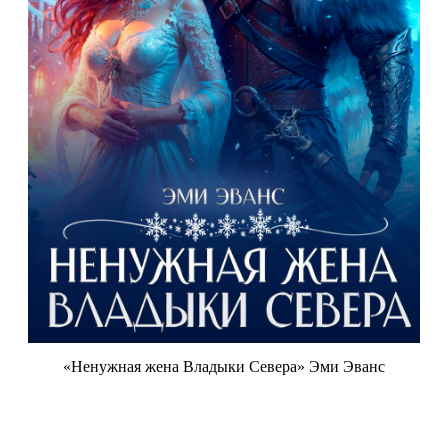
«Ненужная жена Владыки Севера» Эми Эванс