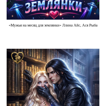
«Мужья на месяц для землянки» Ллина Айс, Ася Рыба